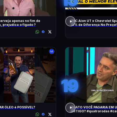
erveja apenas no fim de
GAC Aion UT x Chevrolet Sp
 prejudica o fígado ?
10% de Diferença No Preço!
Melhor Elétrico?
19
AR ÓLEO é POSSÍVEL?
QUATO VOCÊ PAGARIA EM 
ANTIGO? #quatrorodas #carroantigo
#preçodecarros