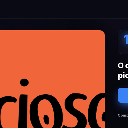
O 
pi
Compa