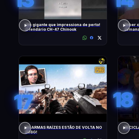
Um gigante que impressiona de perto!
Beber c
O lendário CH-47 Chinook
semana,
18
17
AS ARMAS RAÍZES ESTÃO DE VOLTA NO
RECICL
PUBG!