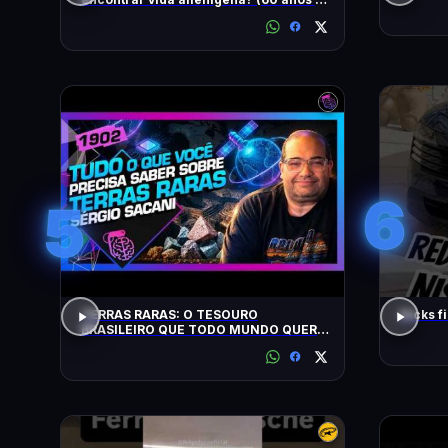
busca)
6
5
TERRAS RARAS: O TESOURO
Kicks f
BRASILEIRO QUE TODO MUNDO QUER:
SACANI - Inteligência Ltda. Podcast
#1902