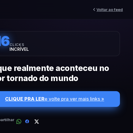
Voltar ao feed
16
CLICKS
INCRÍVEL
que realmente aconteceu no
or tornado do mundo
CLIQUE PRA LER
e volte pra ver mais links »
rtilhar