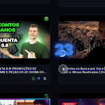
23
TA 8.8! PROMOÇÕES DE
Dúvidas na Busca por Ouro 
RE E PEÇAS HOJE! (HORA DO
Ouro: Minas Reativadas | D
E!)
Brasil