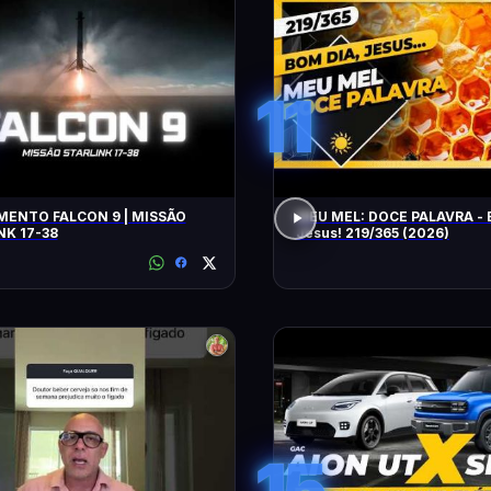
11
ENTO FALCON 9 | MISSÃO
MEU MEL: DOCE PALAVRA - 
NK 17-38
Jesus! 219/365 (2026)
15