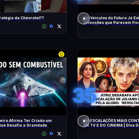
ratégia da Chevrolet??
Os Veículos do Futuro Já Ex
Invenções que Parecem Fic
Científica!
35
eiro Afirma Ter Criado um
AS ESCALAÇÕES MAIS CON
ue Desafia a Gravidade
DA TV E DO CINEMA | Diva 