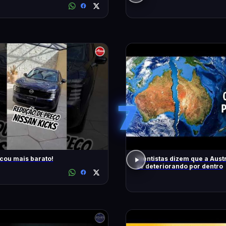
7
icou mais barato!
Cientistas dizem que a Austr
se deteriorando por dentro