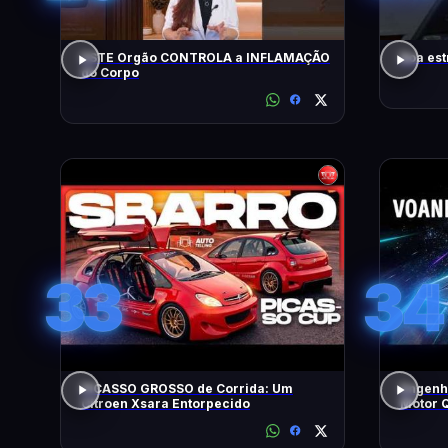
ESTE Orgão CONTROLA a INFLAMAÇÃO
Boa est
do Corpo
33
34
PICASSO GROSSO de Corrida: Um
Engenh
Citroen Xsara Entorpecido
Motor Q