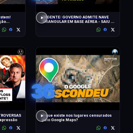
istem!
URGENTE: GOVERNO ADMITE NAVE
ção
TRIANGULAR EM BASE AÉREA - SAIU O
5º LOTE DE ARQUIVOS OVNI
36
TROVERSAS
O que existe nos lugares censurados
Depressão
pelo Google Maps?