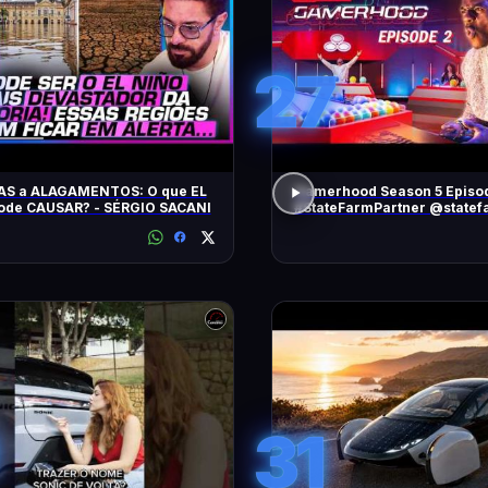
27
AS a ALAGAMENTOS: O que EL
Gamerhood Season 5 Episo
ode CAUSAR? - SÉRGIO SACANI
#StateFarmPartner @statef
31