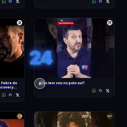
24
| Febre do
Não tem voo no polo sul?
iscovery