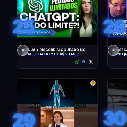
25
26
JANJA + DISCORD BLOQUEADO NO
De SEC
BRASIL? GALAXY DE R$ 20 MIL?
NIÑO p
CHATGPT, GTA 6, SWITCH, SPACEX,
NPM E +
30
29