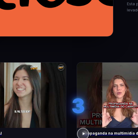
Esta 
levad
3
I
Propaganda na multimídia 