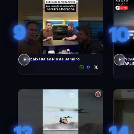
9
10
Da baixada ao Rio de Janeiro
LANÇAM
STARLI
13
14