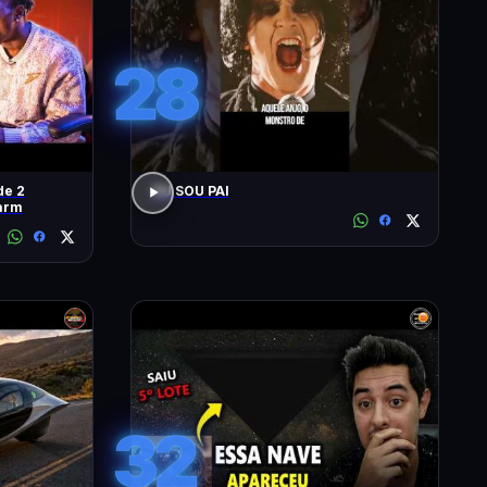
28
de 2
EU SOU PAI
arm
32