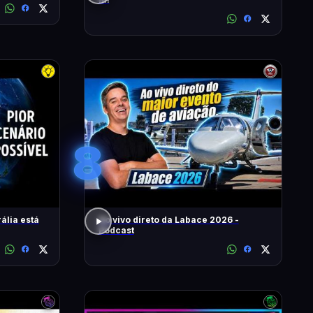
8
ália está
Ao vivo direto da Labace 2026 -
Podcast