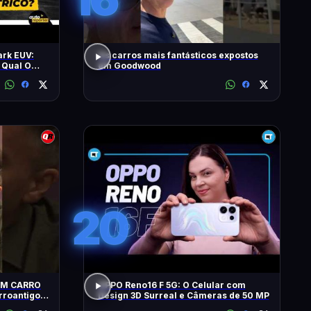
ark EUV:
Os carros mais fantásticos expostos
 Qual O
em Goodwood
20
UM CARRO
OPPO Reno16 F 5G: O Celular com
Design 3D Surreal e Câmeras de 50 MP