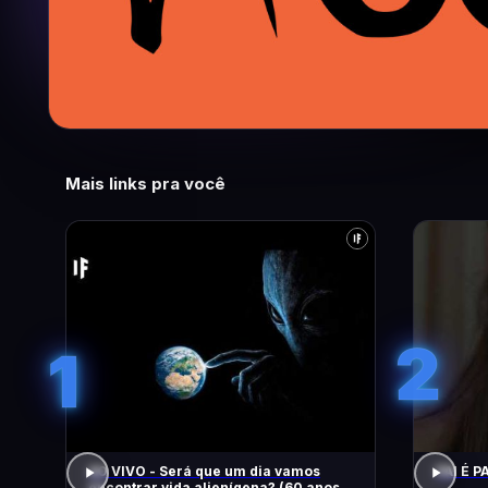
Mais links pra você
2
1
AO VIVO - Será que um dia vamos
PAI É PA
encontrar vida alienígena? (60 anos de