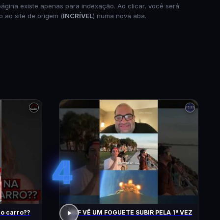
página existe apenas para indexação. Ao clicar, você será
o ao site de origem (
INCRÍVEL
) numa nova aba.
4
do carro??
ACF VÊ UM FOGUETE SUBIR PELA 1ª VEZ
!!!!