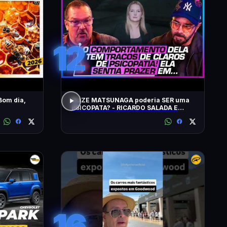
12
Bom dia,
ELIZE MATSUNAGA poderia SER uma
PSICOPATA? - RICARDO SALADA E
JORGE LORDELLO
16