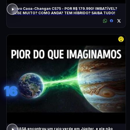
Novo Caoa-Changan CS75 - POR R$ 179.990! IMBATÍVEL?
BEBE MUITO? COMO ANDA? TEM HÍBRIDO? SAIBA TUDO!
16
A NASA encontrou um raio verde em Júpiter, e ele não