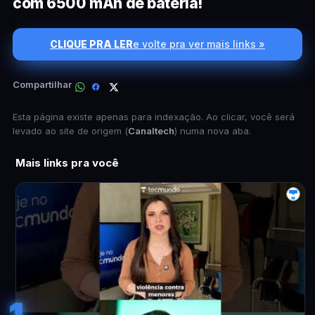
com 6500 mAh de bateria!
CLIQUE PRA LER
e volte pra ver mais links »
Compartilhar
Esta página existe apenas para indexação. Ao clicar, você será
levado ao site de origem (
Canaltech
) numa nova aba.
Mais links pra você
1