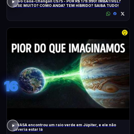
Novo Caoa-Changan CS75 - POR R$ 179.990! IMBATÍVEL?
BEBE MUITO? COMO ANDA? TEM HÍBRIDO? SAIBA TUDO!
16
A NASA encontrou um raio verde em Júpiter, e ele não
deveria estar lá