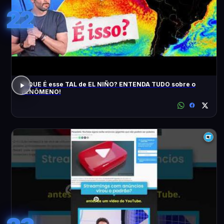
22
O QUE É esse TAL de EL NIÑO? ENTENDA TUDO sobre o
FENÔMENO!