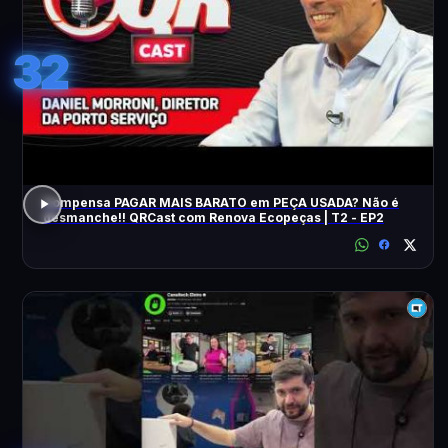
32
Compensa PAGAR MAIS BARATO em PEÇA USADA? Não é
desmanche!! QRCast com Renova Ecopeças | T2 - EP2