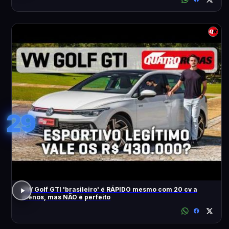
29
VW Golf GTI 'brasileiro' é RÁPIDO mesmo com 20 cv a
menos, mas NÃO é perfeito