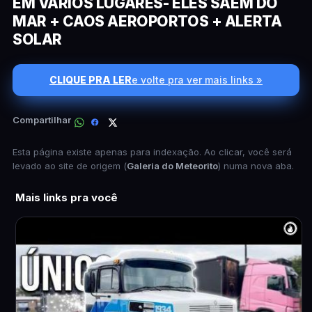
EM VÁRIOS LUGARES- ELES SAEM DO
MAR + CAOS AEROPORTOS + ALERTA
SOLAR
CLIQUE PRA LER
e volte pra ver mais links »
Compartilhar
Esta página existe apenas para indexação. Ao clicar, você será
levado ao site de origem (
Galeria do Meteorito
) numa nova aba.
Mais links pra você