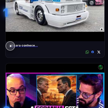
1
O cara conhece...