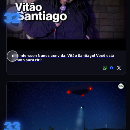
32
Whindersson Nunes convida: Vitão Santiago! Você está
pronto para rir?
33