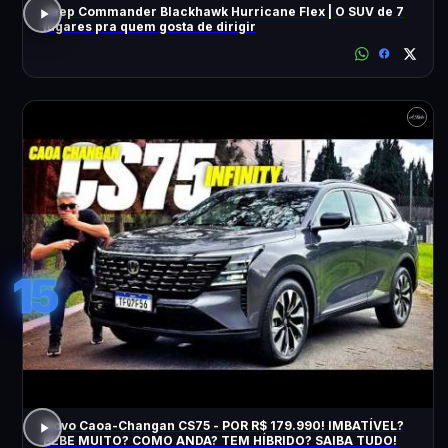
Jeep Commander Blackhawk Hurricane Flex | O SUV de 7
lugares pra quem gosta de dirigir
15
Novo Caoa-Changan CS75 - POR R$ 179.990! IMBATÍVEL?
BEBE MUITO? COMO ANDA? TEM HÍBRIDO? SAIBA TUDO!