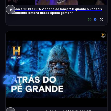
O ano é 2013 e GTA V acaba de lançar! O quanto o Phoenix
realmente lembra dessa época gamer?
27