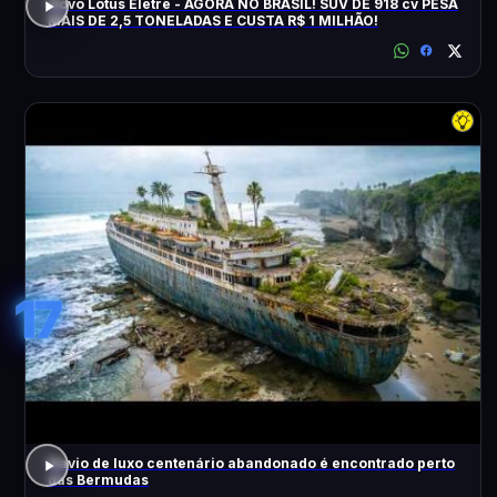
Novo Lotus Eletre - AGORA NO BRASIL! SUV DE 918 cv PESA
MAIS DE 2,5 TONELADAS E CUSTA R$ 1 MILHÃO!
17
Navio de luxo centenário abandonado é encontrado perto
das Bermudas