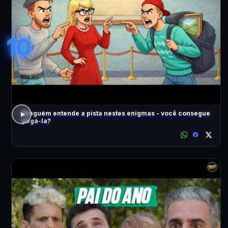
10
Ninguém entende a pista nestes enigmas - você consegue
pegá-la?