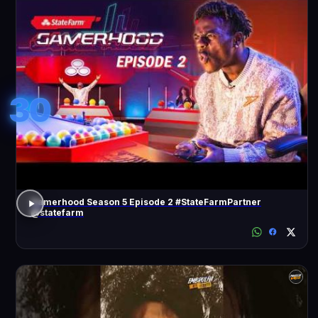
30
Gamerhood Season 5 Episode 2 #StateFarmPartner
@statefarm