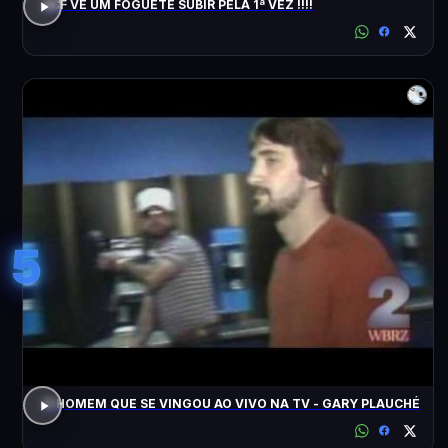
ACF VÊ UM FOGUETE SUBIR PELA 1ª VEZ !!!!
5
O HOMEM QUE SE VINGOU AO VIVO NA TV - GARY PLAUCHÉ