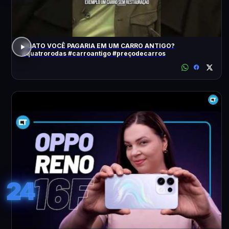
QUATO VOCÊ PAGARIA EM UM CARRO ANTIGO?
#quatrorodas #carroantigo #preçodecarros
24