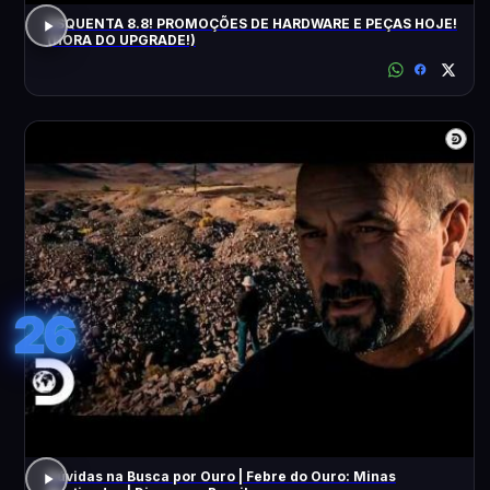
ESQUENTA 8.8! PROMOÇÕES DE HARDWARE E PEÇAS HOJE!
(HORA DO UPGRADE!)
26
Dúvidas na Busca por Ouro | Febre do Ouro: Minas