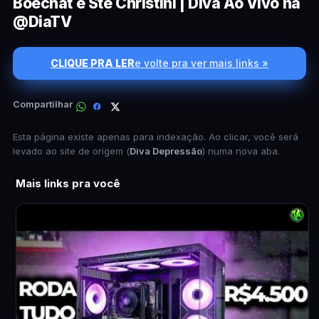
Boechat e Sté Christini | Diva Ao Vivo na
@DiaTV
CLIQUE PRA LER
e volte pra ver mais links »
Compartilhar
Esta página existe apenas para indexação. Ao clicar, você será
levado ao site de origem (
Diva Depressão
) numa nova aba.
Mais links pra você