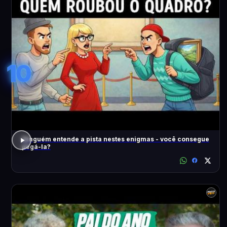
10
Ninguém entende a pista nestes enigmas - você consegue
pegá-la?