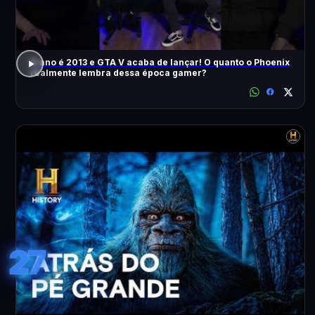
O ano é 2013 e GTA V acaba de lançar! O quanto o Phoenix
realmente lembra dessa época gamer?
27