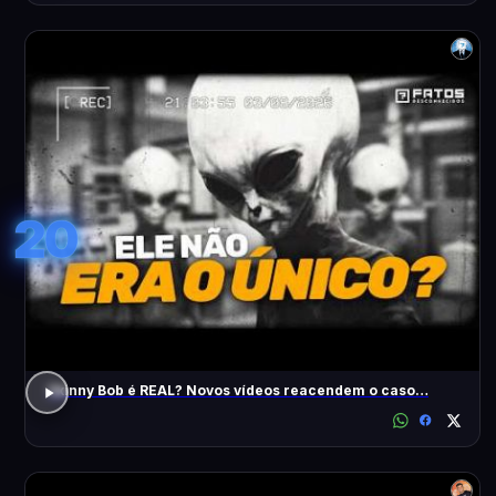
20
Skinny Bob é REAL? Novos vídeos reacendem o caso…