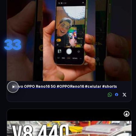
33
Novo OPPO Reno16 5G #OPPOReno16 #celular #shorts