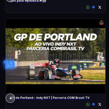
dos pais! #política #fyp
19
GP de Portland - Indy NXT | Parceria COM Brasil TV