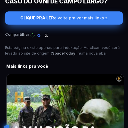
CASO DO OVNI DE CAMPO LARGO?
CLIQUE PRA LER
e volte pra ver mais links »
Compartilhar
Esta página existe apenas para indexação. Ao clicar, você será
levado ao site de origem (
SpaceToday
) numa nova aba.
Mais links pra você