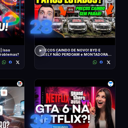
28
| Isso
PREÇOS CAINDO DE NOVO! BYD E
 problemas?
GEELY NÃO PERDOAM e MONTADORAS
APELAM PRA LOCADORAS! O QUE
ACONTECEU?
32