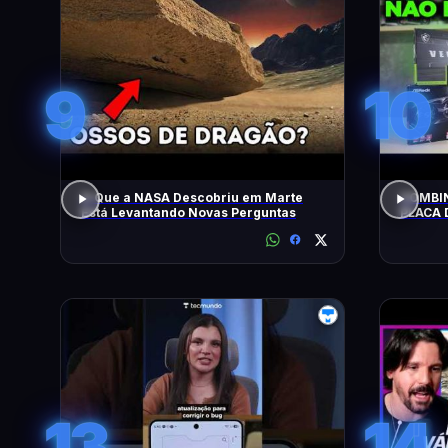
9
10
O Que a NASA Descobriu em Marte
COMBIN
Está Levantando Novas Perguntas
PLACA 
HOJE!
13
14