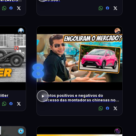
S
8
itler
Pontos positivos e negativos do
sucesso das montadoras chinesas no
Brasil