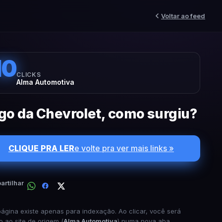
Voltar ao feed
10
CLICKS
Alma Automotiva
go da Chevrolet, como surgiu?
CLIQUE PRA LER
e volte pra ver mais links »
rtilhar
página existe apenas para indexação. Ao clicar, você será
o ao site de origem (
Alma Automotiva
) numa nova aba.