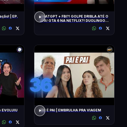
ação! | EP.
CHATGPT + FBI?! GOLPE DRIBLA ATÉ O
2FA! GTA 6 NA NETFLIX?! DUOLINGO
IRRITA USUÁRIOS! CHATGPT + FBI
36
e EVOLUIU
PAI É PAI | EMBRULHA PRA VIAGEM