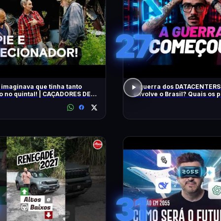
27
 imaginava que tinha tanto
A guerra dos DATACENTERS 
o no quintal! | CAÇADORES DE
envolve o Brasil? Quais os
IAS | HISTORY
31