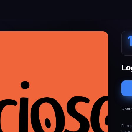
Lo
Compa
Esta 
levad