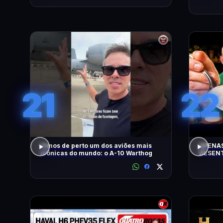
21
22
Vimos de perto um dos aviões mais
APENAS
icônicas do mundo: o A-10 Warthog
DESENT