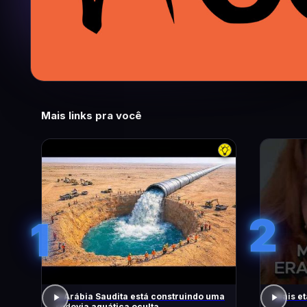
Mais links pra você
2
1
A Arábia Saudita está construindo uma
Mais et
rodovia aquática oculta