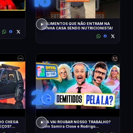
5 ALIMENTOS QUE NÃO ENTRAM NA
MINHA CASA SENDO NUTRICIONISTA!
20
IDO CHEGA
A IA VAI ROUBAR NOSSO TRABALHO?
REÇOS?
com Samira Close e Rodrigo
? EU
Apresentador | Diva Ao Vivo na DiaTV