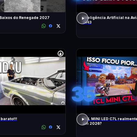
 Baixos do Renegade 2027
Inteligência Artificial na Avi
1443
35
barato!!!
TCL MINI LED C7L realment
em 2026?