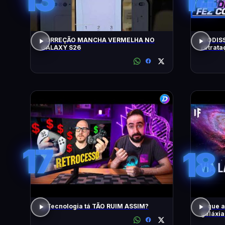
CORREÇÃO MANCHA VERMELHA NO
A ODISS
GALAXY S26
retrat
17
18
A Tecnologia tá TÃO RUIM ASSIM?
O que 
galáxi