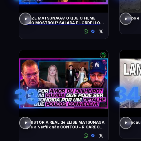
ELIZE MATSUNAGA: O QUE O FILME
Altos e
NÃO MOSTROU? SALADA E LORDELLO -
Inteligência Ltda. Podcast #1901
34
33
A HISTÓRIA REAL de ELISE MATSUNAGA
Landau 
que a Netflix não CONTOU - RICARDO
SALADA E JORGE LORDELLO