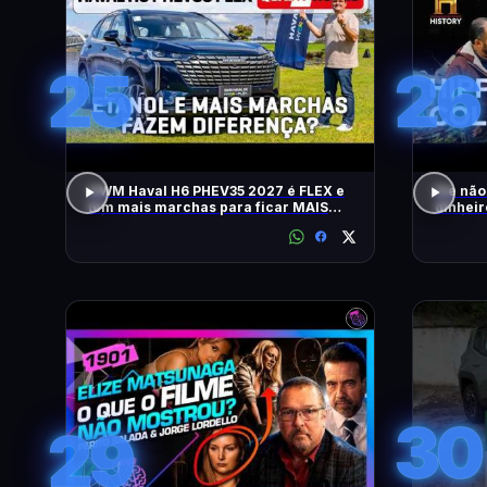
25
26
GWM Haval H6 PHEV35 2027 é FLEX e
Ele não
tem mais marchas para ficar MAIS
dinheir
RÁPIDO
RELÍQU
30
29