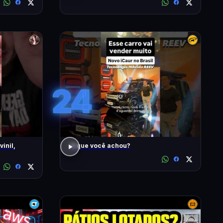
24
inil,
O que você achou?