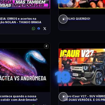
EIA: ERROS e acertos na
O FILHO QUERIDO!
ação NOLAN - THIAGO BRAGA
19
acontece quando a nossa
Novo iCaur V27 - SUV HÍBR
a colidir com Andrômeda?
EM DUAS VERSÕES. E OS P
MOTORES? EQUIPAMENTOS