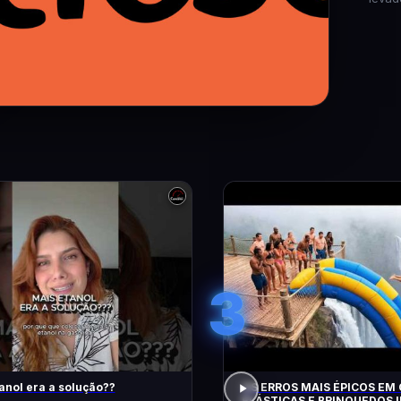
3
anol era a solução??
OS ERROS MAIS ÉPICOS EM
ELÁSTICAS E BRINQUEDOS I