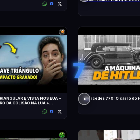
FLAGRADOS PELAS CÂMERA
7
RIANGULAR É VISTA NOS EUA +
Mercedes 770: O carro do H
RO DA COLISÃO NA LUA +
 CLIMÁTICO