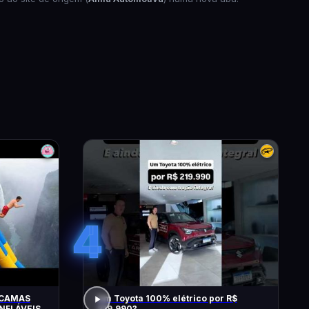
4
 CAMAS
Um Toyota 100% elétrico por R$
NFLÁVEIS
219.990?