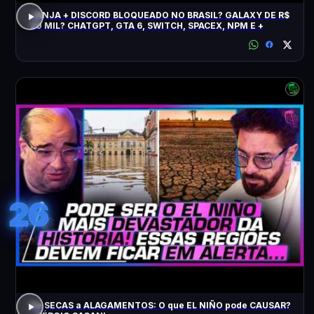
JANJA + DISCORD BLOQUEADO NO BRASIL? GALAXY DE R$
20 MIL? CHATGPT, GTA 6, SWITCH, SPACEX, NPM E +
26
De SECAS a ALAGAMENTOS: O que EL NIÑO pode CAUSAR?