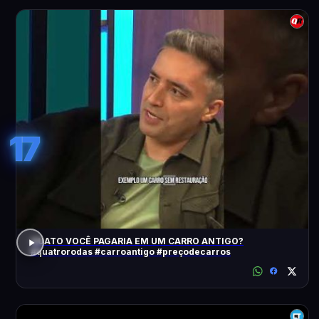
17
QUATO VOCÊ PAGARIA EM UM CARRO ANTIGO?
#quatrorodas #carroantigo #preçodecarros