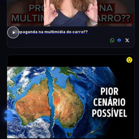
Propaganda na multimídia do carro??
3