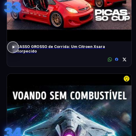
33
PICASSO GROSSO de Corrida: Um Citroen Xsara
Entorpecido
34