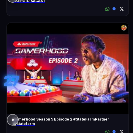
- SÉRGIO SACANI
27
Gamerhood Season 5 Episode 2 #StateFarmPartner
@statefarm