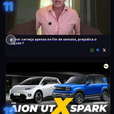
11
Beber cerveja apenas no fim de semana, prejudica o
fígado ?
12