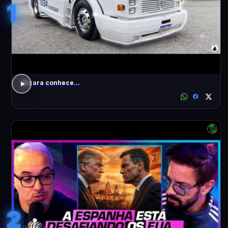
1
O cara conhece...
2