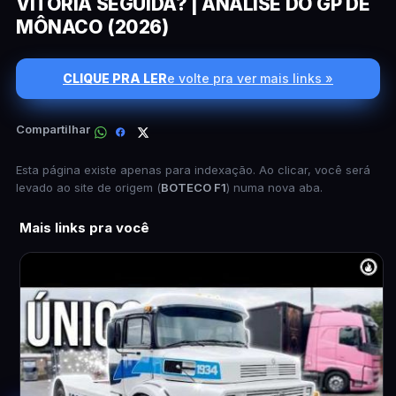
VITÓRIA SEGUIDA? | ANÁLISE DO GP DE
MÔNACO (2026)
CLIQUE PRA LER
e volte pra ver mais links »
Compartilhar
Esta página existe apenas para indexação. Ao clicar, você será
levado ao site de origem (
BOTECO F1
) numa nova aba.
Mais links pra você