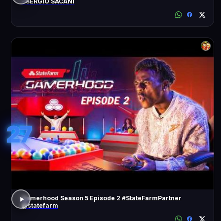
- SÉRGIO SACANI
27
Gamerhood Season 5 Episode 2 #StateFarmPartner
@statefarm