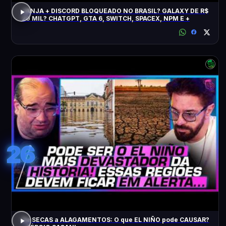
JANJA + DISCORD BLOQUEADO NO BRASIL? GALAXY DE R$
20 MIL? CHATGPT, GTA 6, SWITCH, SPACEX, NPM E +
26
De SECAS a ALAGAMENTOS: O que EL NIÑO pode CAUSAR?