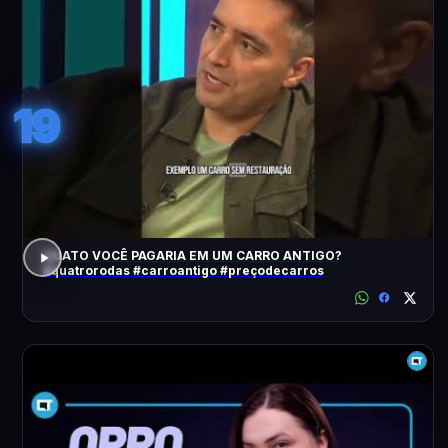
19
QUATO VOCÊ PAGARIA EM UM CARRO ANTIGO?
#quatrorodas #carroantigo #preçodecarros