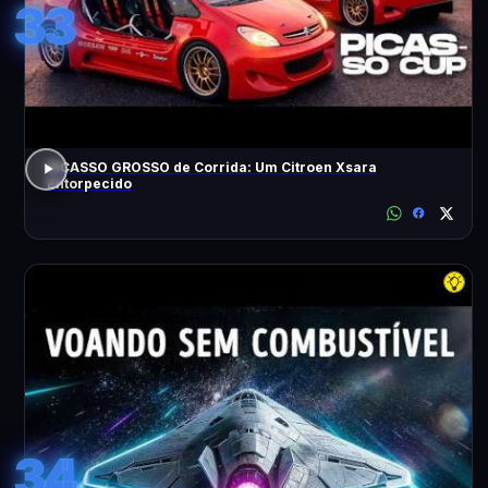
33
PICASSO GROSSO de Corrida: Um Citroen Xsara
Entorpecido
34