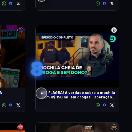
8
A
NO FLAGRA! A verdade sobre a mochila
com R$ 150 mil em drogas | Operação
Fronteira Brasil