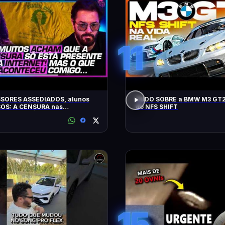
11
SORES ASSEDIADOS, alunos
TUDO SOBRE a BMW M3 GT2
OS: A CENSURA nas
do NFS SHIFT
idades - SÁVIO DI MAIO E
Z BUENO
15