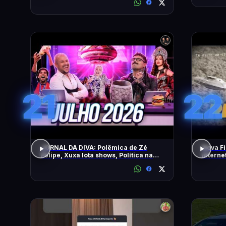
21
22
JORNAL DA DIVA: Polêmica de Zé
Nova Fi
Felipe, Xuxa lota shows, Política na
Intern
DiaTV