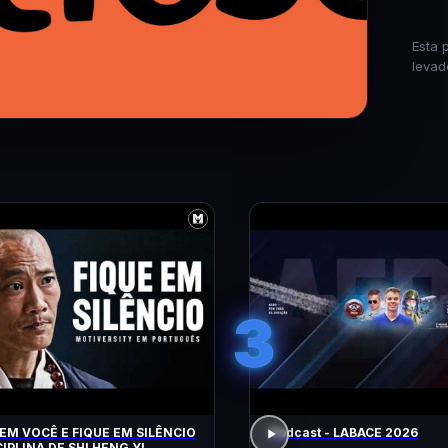
Esta 
levad
3
EM VOCÊ E FIQUE EM SILÊNCIO
Podcast - LABACE 2026
CIPLINA DE SHI HENG YI