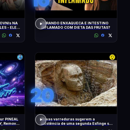
OVNIs NA
CURANDO ENXAQUECA E INTESTINO
LES - ELES
INFLAMADO COM DIETA DAS FRUTAS?
MINUTOS'
20
our PINEAL
Novas varreduras sugerem a
Y, Remove
existência de uma segunda Esfinge sob
2 Hz
as pirâmides