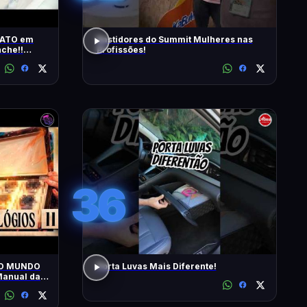
RATO em
Bastidores do Summit Mulheres nas
che!!
Profissões!
s | T2 -
36
 O MUNDO
Porta Luvas Mais Diferente!
anual da