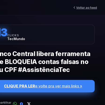
Voltar ao feed
13
CLICKS
TecMundo
nco Central libera ferramenta
e BLOQUEIA contas falsas no
u CPF #AssistênciaTec
CLIQUE PRA LER
e volte pra ver mais links »
rtilhar