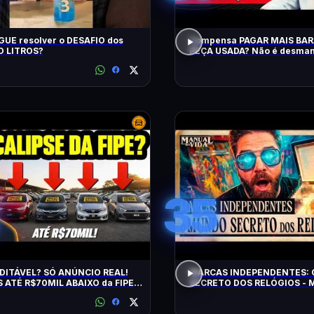
UE resolver o DESAFIO dos
Compensa PAGAR MAIS BA
 LITROS?
PEÇA USADA? Não é desman
QRCast com Renova Ecopeça
EP2
35
DITÁVEL? SÓ ANÚNCIO REAL!
MARCAS INDEPENDENTES:
 ATÉ R$70MIL ABAIXO da FIPE:
SECRETO DOS RELÓGIOS - M
S DE MANTER e CONFIÁVEIS!
Vida #011