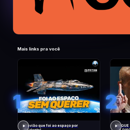
Mais links pra você
1
2
O avião que foi ao espaço por
FOQUE 
Acidente!
– A DIS