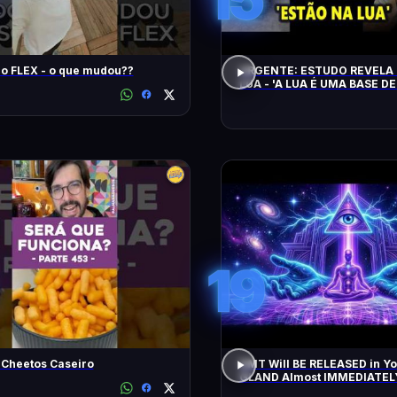
Song Pro FLEX - o que mudou??
URGENTE: ESTUDO REVELA 
LUA - 'A LUA É UMA BASE DE
CHEGAM NA TERRA EM 20 
19
 Cheetos Caseiro
DMT Will BE RELEASED in Y
GLAND Almost IMMEDIATEL
All Negative Blockages | 43