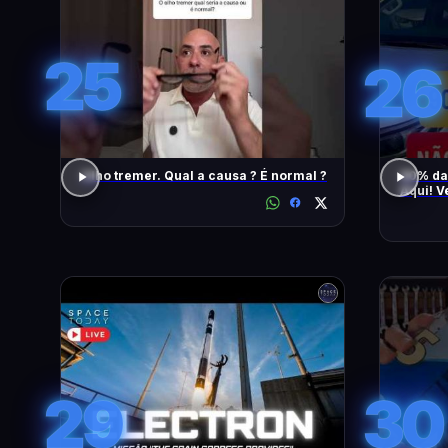
25
26
Olho tremer. Qual a causa ? É normal ?
90% da
Aqui! V
També
29
30