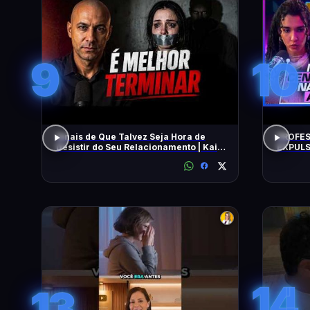
9
10
Sinais de Que Talvez Seja Hora de
PROFES
Desistir do Seu Relacionamento | Kaio
EXPULS
Nardel
univers
BEATRI
14
13