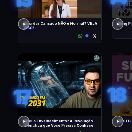
Acordar Cansado NÃO é Normal? VEJA
ISSO!
18
17
Adeus Envelhecimento? A Revolução
TESTE:
Científica que Você Precisa Conhecer