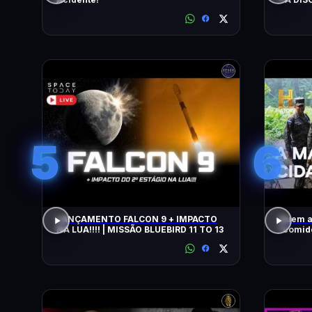
5
6
LANÇAMENTO FALCON 9 + IMPACTO
Quem a
NA LUA!!!! | MISSÃO BLUEBIRD 11 TO 13
"comido" por
COM WI