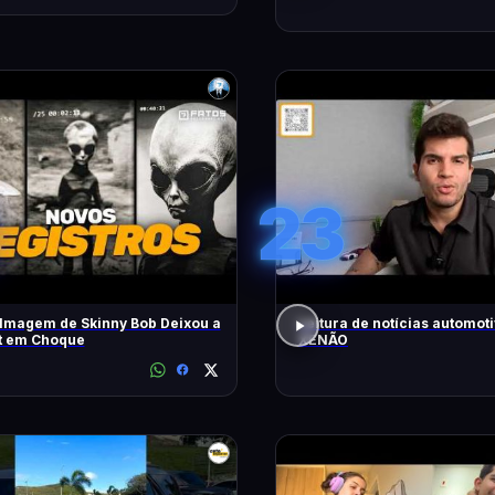
23
lmagem de Skinny Bob Deixou a
Leitura de notícias automot
et em Choque
XENÃO