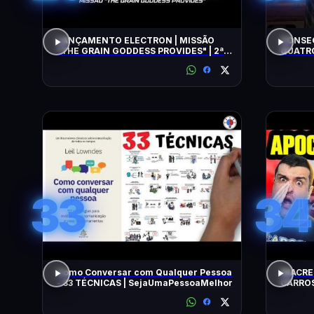
LANÇAMENTO ELECTRON | MISSÃO
CONSEG
"THE GRAIN GODDESS PROVIDES" | 2ª
QUATRO
TENTATIVA
33
34
Como Conversar com Qualquer Pessoa
INACRE
- 33 TÉCNICAS | SejaUmaPessoaMelhor
CARROS
BARATO