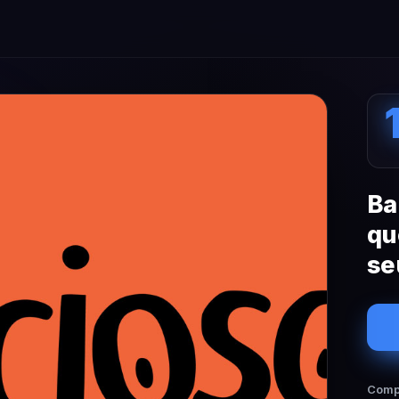
Ba
qu
se
Compa