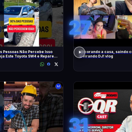
27
s Pessoas Não Percebe Isso
decorando a casa, saindo 
eja Este Toyota SW4 e Repare
e virando DJ! vlog
m
31