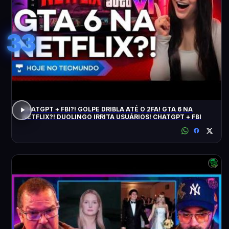
33
CHATGPT + FBI?! GOLPE DRIBLA ATÉ O 2FA! GTA 6 NA
NETFLIX?! DUOLINGO IRRITA USUÁRIOS! CHATGPT + FBI