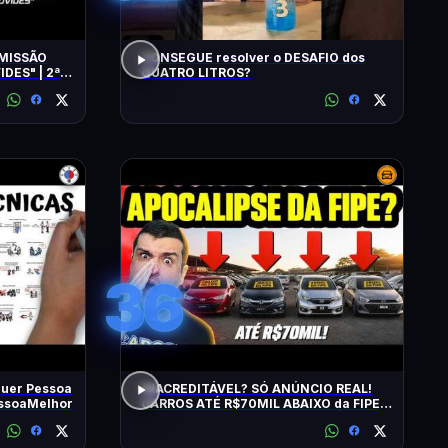
MISSÃO
CONSEGUE resolver o DESAFIO dos
DES" | 2ª
QUATRO LITROS?
36
uer Pessoa
INACREDITÁVEL? SÓ ANÚNCIO REAL!
essoaMelhor
CARROS ATÉ R$70MIL ABAIXO da FIPE:
BARATOS DE MANTER e CONFIÁVEIS!