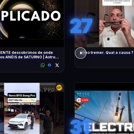
27
ENTE descobrimos de onde
Olho tremer. Qual a causa ?
 os ANÉIS de SATURNO | Astrum
31