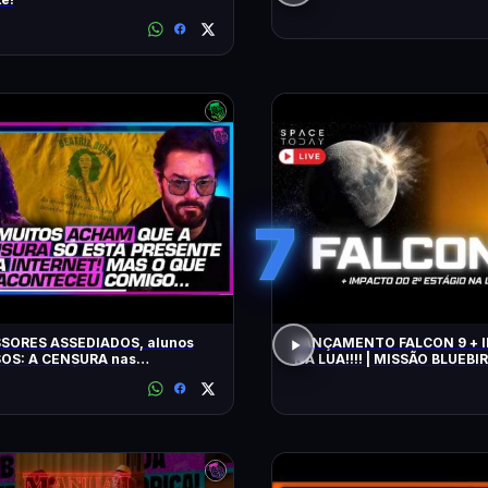
7
SORES ASSEDIADOS, alunos
LANÇAMENTO FALCON 9 + IMPACTO
OS: A CENSURA nas
NA LUA!!!! | MISSÃO BLUEBIR
idades - SÁVIO DI MAIO E
Z BUENO