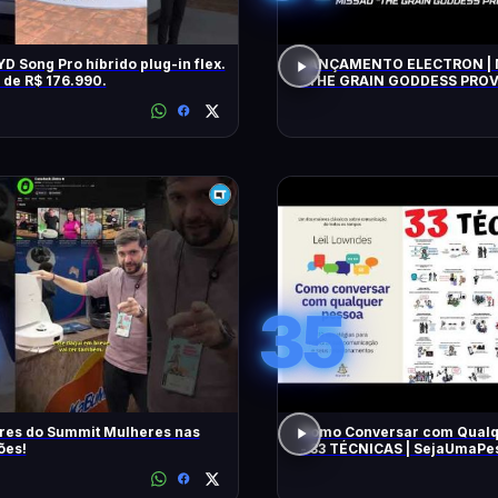
D Song Pro híbrido plug-in flex.
LANÇAMENTO ELECTRON | 
r de R$ 176.990.
"THE GRAIN GODDESS PROVI
TENTATIVA
35
res do Summit Mulheres nas
Como Conversar com Qualq
ões!
- 33 TÉCNICAS | SejaUmaP