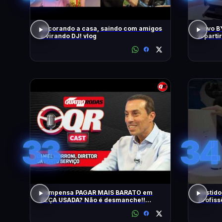
decorando a casa, saindo com amigos
Novo BY
e virando DJ! vlog
A parti
33
34
Compensa PAGAR MAIS BARATO em
Bastido
PEÇA USADA? Não é desmanche!!
Profiss
QRCast com Renova Ecopeças | T2 -
EP2