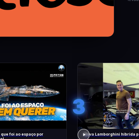
3
 que foi ao espaço por
Nova Lamborghini híbrida p
e!