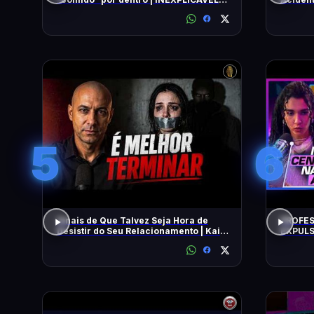
COM WILLIAM SHATNER | HISTORY
5
6
Sinais de Que Talvez Seja Hora de
PROFES
Desistir do Seu Relacionamento | Kaio
EXPULS
Nardel
univers
BEATRI