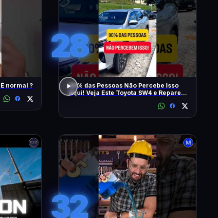
28
 É normal ?
90% das Pessoas Não Percebe Isso
Aqui! Veja Este Toyota SW4 e Repare
Também
32