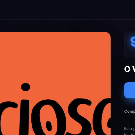
O 
Compa
Esta 
levad