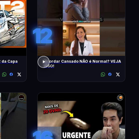
12
 da Capa
Acordar Cansado NÃO é Normal? VEJA
ISSO!
16