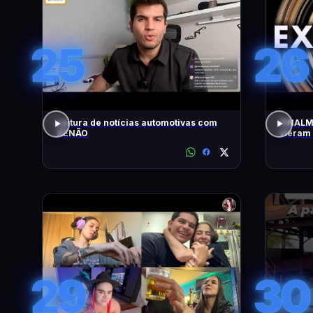
25
26
Leitura de notícias automotivas com
FINALM
XENÃO
vieram
Brasil
29
30