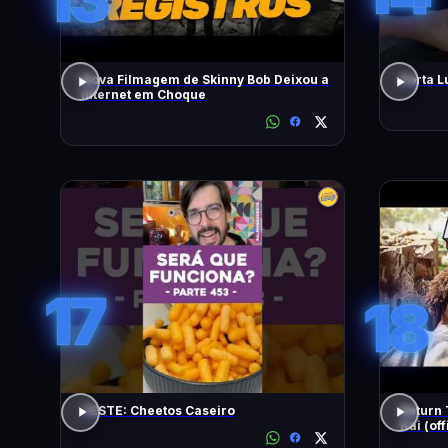
Nova Filmagem de Skinny Bob Deixou a
Porta L
Internet em Choque
17
18
TESTE: Cheetos Caseiro
Return 
Kai (off