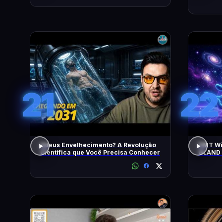
21
22
Adeus Envelhecimento? A Revolução
DMT Wil
Científica que Você Precisa Conhecer
GLAND 
All Neg