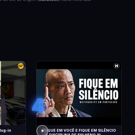
4
lug-in
FOQUE EM VOCÊ E FIQUE EM SILÊNCIO
– A DISCIPLINA DE SHI HENG YI