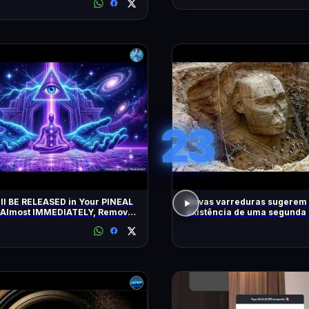
23
l BE RELEASED in Your PINEAL
Novas varreduras sugerem
Almost IMMEDIATELY, Remove
existência de uma segunda 
ative Blockages | 432 Hz
as pirâmides