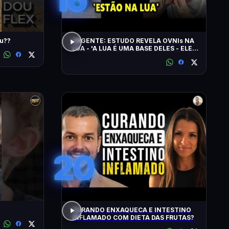
udou??
URGENTE: ESTUDO REVELA OVNIs NA
LUA - 'A LUA É UMA BASE DELES - ELES
CHEGAM NA TERRA EM 20 MINUTOS'
20
CURANDO ENXAQUECA E INTESTINO
INFLAMADO COM DIETA DAS FRUTAS?