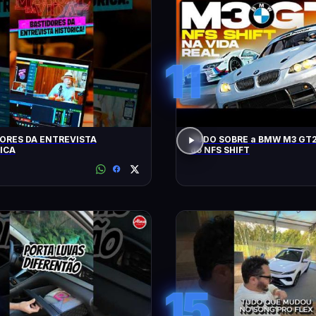
11
ORES DA ENTREVISTA
TUDO SOBRE a BMW M3 GT2
ICA
do NFS SHIFT
15