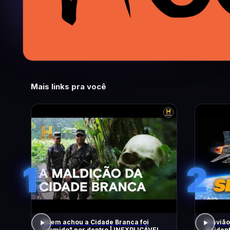
Mais links pra você
1
2
Quem achou a Cidade Branca foi
O avião
"comido" por dentro | INEXPLICÁVEL
Acident