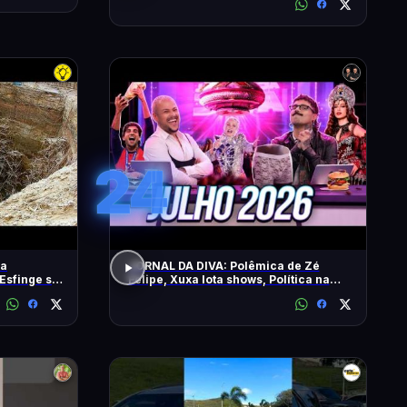
24
 a
JORNAL DA DIVA: Polêmica de Zé
Esfinge sob
Felipe, Xuxa lota shows, Política na
DiaTV