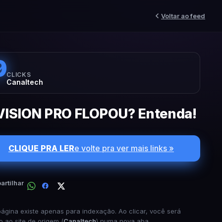
Voltar ao feed
9
CLICKS
Canaltech
VISION PRO FLOPOU? Entenda!
CLIQUE PRA LER
e volte pra ver mais links »
rtilhar
página existe apenas para indexação. Ao clicar, você será
o ao site de origem (
Canaltech
) numa nova aba.