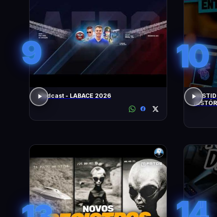
9
10
Podcast - LABACE 2026
BASTID
HISTÓR
14
13