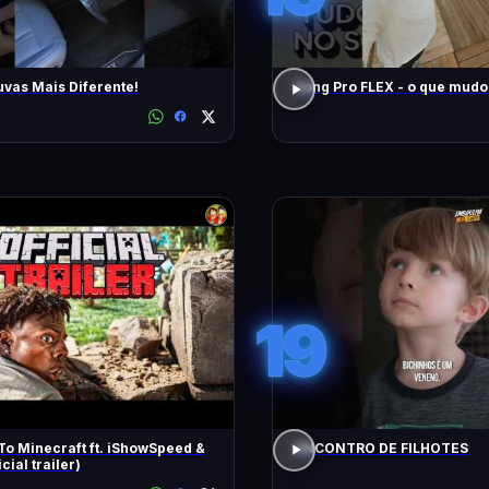
uvas Mais Diferente!
Song Pro FLEX - o que m
19
To Minecraft ft. iShowSpeed &
ENCONTRO DE FILHOTES
icial trailer)