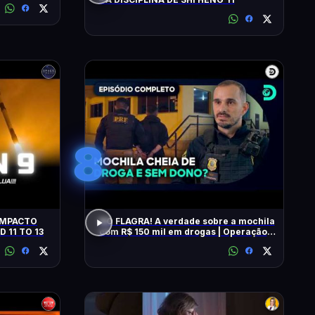
8
NO FLAGRA! A verdade sobre a mochila
D 11 TO 13
com R$ 150 mil em drogas | Operação
Fronteira Brasil