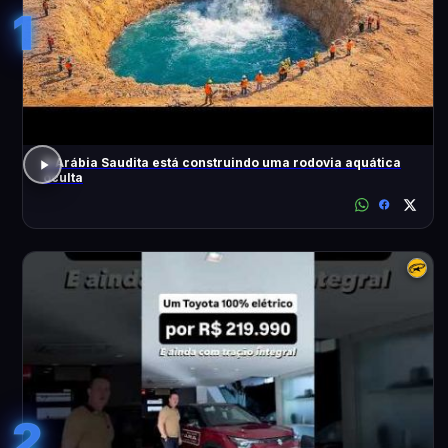
1
A Arábia Saudita está construindo uma rodovia aquática
oculta
2