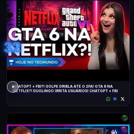
32
CHATGPT + FBI?! GOLPE DRIBLA ATÉ O 2FA! GTA 6 NA
NETFLIX?! DUOLINGO IRRITA USUÁRIOS! CHATGPT + FBI