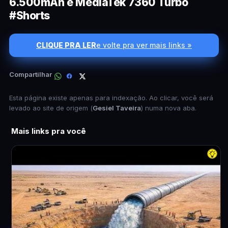
6.500mAh e MediaTek 7360 Turbo
#Shorts
CLIQUE PRA LER
e volte pra ver mais links »
Compartilhar
Esta página existe apenas para indexação. Ao clicar, você será
levado ao site de origem (
Gesiel Taveira
) numa nova aba.
Mais links pra você