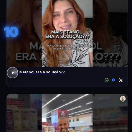
10
Mais etanol era a solução??