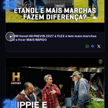
23
GWM Haval H6 PHEV35 2027 é FLEX e tem mais marchas
para ficar MAIS RÁPIDO
24