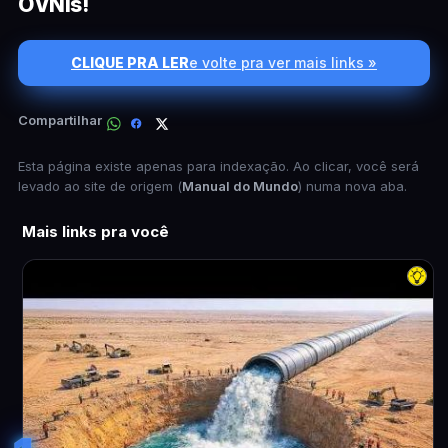
OVNIs!
CLIQUE PRA LER
e volte pra ver mais links »
Compartilhar
Esta página existe apenas para indexação. Ao clicar, você será
levado ao site de origem (
Manual do Mundo
) numa nova aba.
Mais links pra você