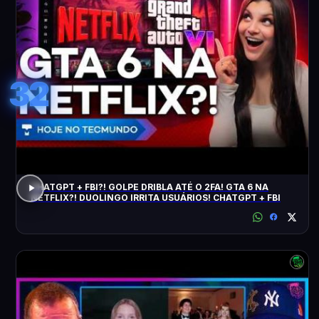
32
CHATGPT + FBI?! GOLPE DRIBLA ATÉ O 2FA! GTA 6 NA
NETFLIX?! DUOLINGO IRRITA USUÁRIOS! CHATGPT + FBI