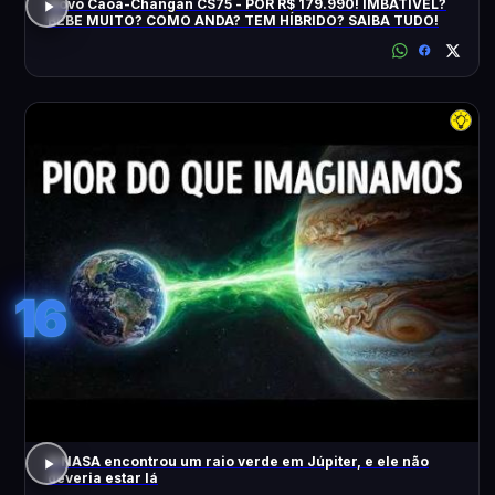
Novo Caoa-Changan CS75 - POR R$ 179.990! IMBATÍVEL?
BEBE MUITO? COMO ANDA? TEM HÍBRIDO? SAIBA TUDO!
16
A NASA encontrou um raio verde em Júpiter, e ele não
deveria estar lá