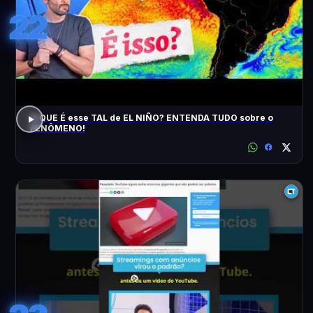
22
O QUE É esse TAL de EL NIÑO? ENTENDA TUDO sobre o
FENÔMENO!