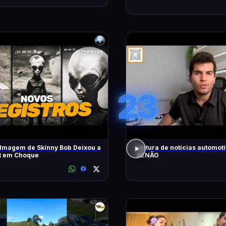
23
lmagem de Skinny Bob Deixou a
Leitura de notícias automot
et em Choque
XENÃO