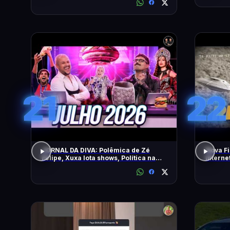
21
22
JORNAL DA DIVA: Polêmica de Zé
Nova Fi
Felipe, Xuxa lota shows, Política na
Intern
DiaTV