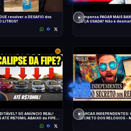
UE resolver o DESAFIO dos
Compensa PAGAR MAIS BA
 LITROS?
PEÇA USADA? Não é desman
QRCast com Renova Ecopeça
EP2
35
DITÁVEL? SÓ ANÚNCIO REAL!
MARCAS INDEPENDENTES:
 ATÉ R$70MIL ABAIXO da FIPE:
SECRETO DOS RELÓGIOS - M
S DE MANTER e CONFIÁVEIS!
Vida #011