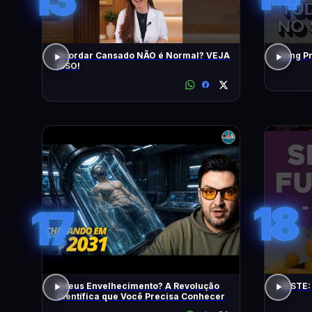
Acordar Cansado NÃO é Normal? VEJA
ISSO!
18
17
Adeus Envelhecimento? A Revolução
TESTE:
Científica que Você Precisa Conhecer