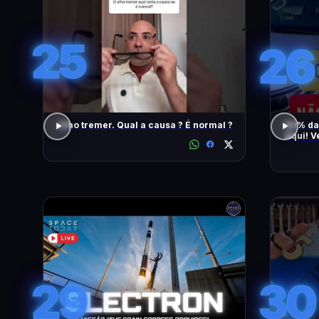
25
26
Olho tremer. Qual a causa ? É normal ?
90% da
Aqui! V
També
29
30