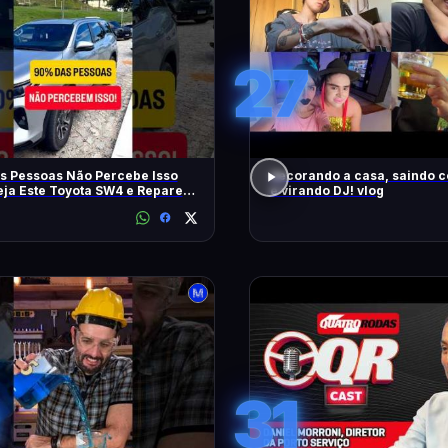
27
s Pessoas Não Percebe Isso
decorando a casa, saindo 
eja Este Toyota SW4 e Repare
e virando DJ! vlog
m
31