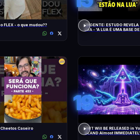
Song Pro FLEX - o que mudou??
URGENTE: ESTUDO REVELA 
LUA - 'A LUA É UMA BASE DE
CHEGAM NA TERRA EM 20 
19
 Cheetos Caseiro
DMT Will BE RELEASED in Y
GLAND Almost IMMEDIATEL
All Negative Blockages | 43