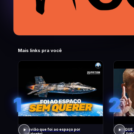
Mais links pra você
1
2
O avião que foi ao espaço por
FOQUE 
Acidente!
– A DIS