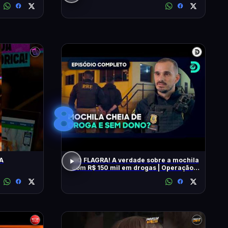
8
A
NO FLAGRA! A verdade sobre a mochila
com R$ 150 mil em drogas | Operação
Fronteira Brasil