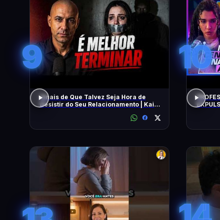
9
10
Sinais de Que Talvez Seja Hora de
PROFES
Desistir do Seu Relacionamento | Kaio
EXPULS
Nardel
univers
BEATRI
14
13