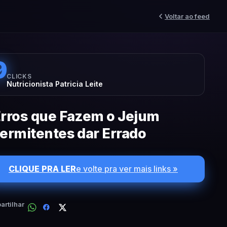
Voltar ao feed
9
CLICKS
Nutricionista Patricia Leite
Erros que Fazem o Jejum
termitentes dar Errado
CLIQUE PRA LER
e volte pra ver mais links »
rtilhar