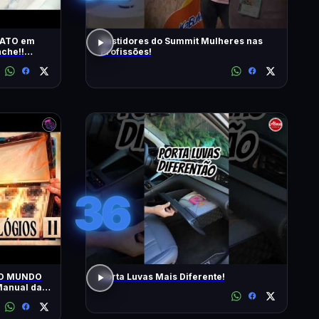
RATO em
Bastidores do Summit Mulheres nas
che!!
Profissões!
s | T2 -
36
 O MUNDO
Porta Luvas Mais Diferente!
anual da