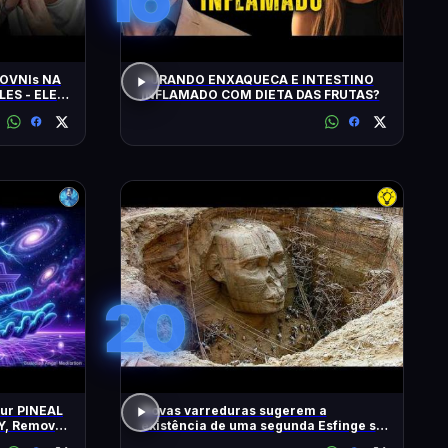
OVNIs NA
CURANDO ENXAQUECA E INTESTINO
LES - ELES
INFLAMADO COM DIETA DAS FRUTAS?
MINUTOS'
20
our PINEAL
Novas varreduras sugerem a
Y, Remove
existência de uma segunda Esfinge sob
2 Hz
as pirâmides