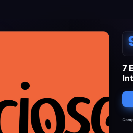
7 
In
Compa