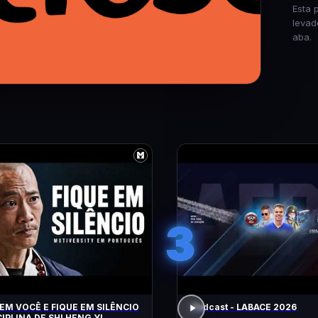
Esta 
levad
aba.
3
EM VOCÊ E FIQUE EM SILÊNCIO
Podcast - LABACE 2026
CIPLINA DE SHI HENG YI