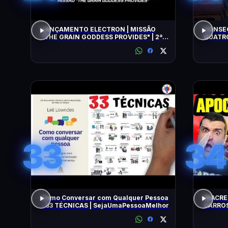
LANÇAMENTO ELECTRON | MISSÃO
CONSEG
"THE GRAIN GODDESS PROVIDES" | 2ª
QUATRO
TENTATIVA
33
34
Como Conversar com Qualquer Pessoa
INACRE
- 33 TÉCNICAS | SejaUmaPessoaMelhor
CARROS
BARATO