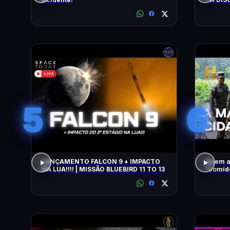
5
6
LANÇAMENTO FALCON 9 + IMPACTO
Quem a
NA LUA!!!! | MISSÃO BLUEBIRD 11 TO 13
"comido" por
COM WI