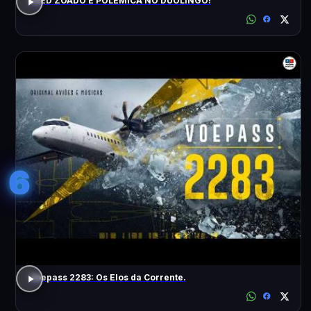
FEED ZOADO E POLÊMICA NO DUOLINGO!
6
Voepass 2283: Os Elos da Corrente.