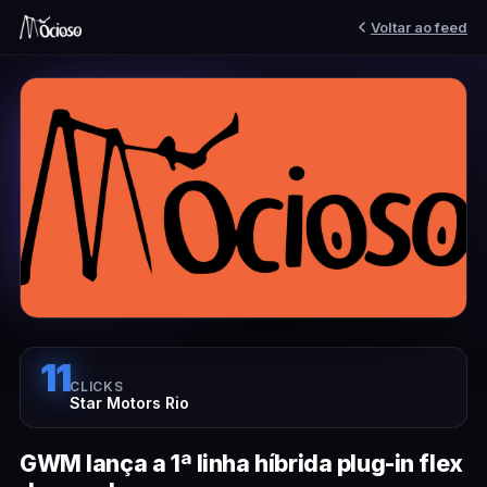
Voltar ao feed
11
CLICKS
Star Motors Rio
GWM lança a 1ª linha híbrida plug-in flex