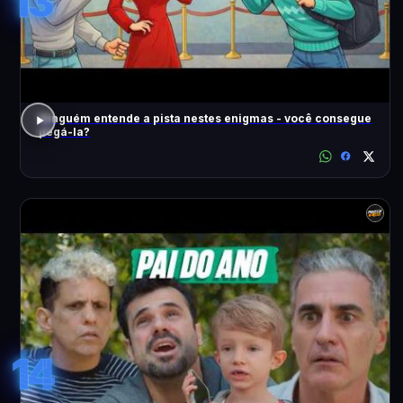
13
Ninguém entende a pista nestes enigmas - você consegue
pegá-la?
14