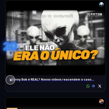
20
Skinny Bob é REAL? Novos vídeos reacendem o caso…