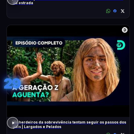
na estrada
29
Os herdeiros da sobrevivência tentam seguir os passos dos
pais | Largados e Pelados