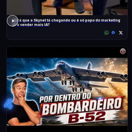
Será que a Skynet tá chegando ou é só papo do marketing
pra vender mais IA?
4