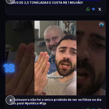
MAIS DE 2,5 TONELADAS E CUSTA R$ 1 MILHÃO!
18
O Bolsoanro não foi o único proibido de ver os filhos no dia
dos pais! #política #fyp