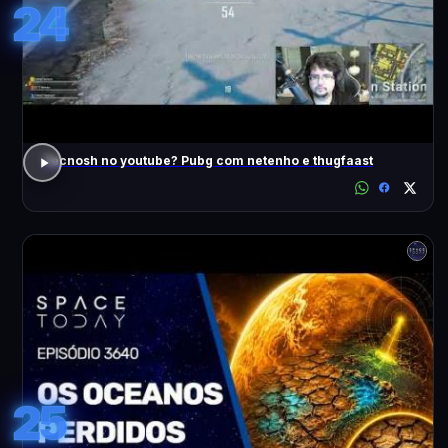
24
Tecnosh no youtube? Pubg com netenho e thugfaast
25