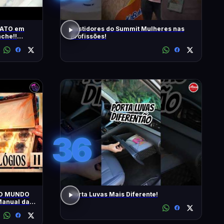
RATO em
Bastidores do Summit Mulheres nas
che!!
Profissões!
s | T2 -
36
 O MUNDO
Porta Luvas Mais Diferente!
anual da