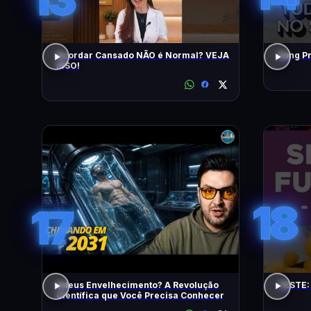
Acordar Cansado NÃO é Normal? VEJA
ISSO!
18
17
Adeus Envelhecimento? A Revolução
TESTE:
Científica que Você Precisa Conhecer