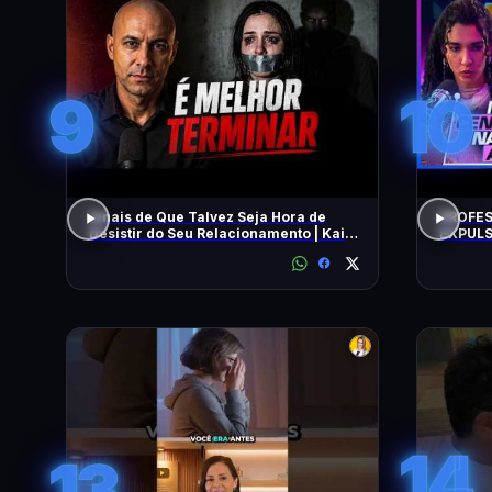
9
10
Sinais de Que Talvez Seja Hora de
PROFES
Desistir do Seu Relacionamento | Kaio
EXPULS
Nardel
univers
BEATRI
14
13