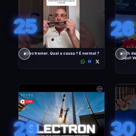
25
26
Olho tremer. Qual a causa ? É normal ?
90% da
Aqui! V
També
29
30