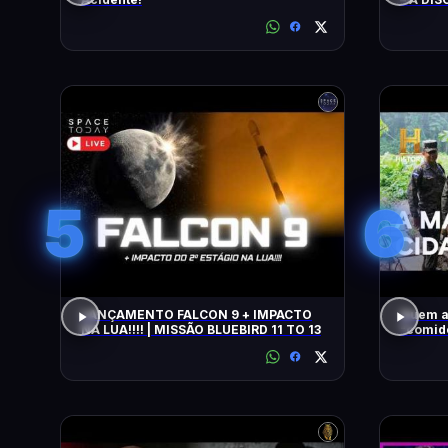
5
6
LANÇAMENTO FALCON 9 + IMPACTO
Quem a
NA LUA!!!! | MISSÃO BLUEBIRD 11 TO 13
"comido" por
COM WI