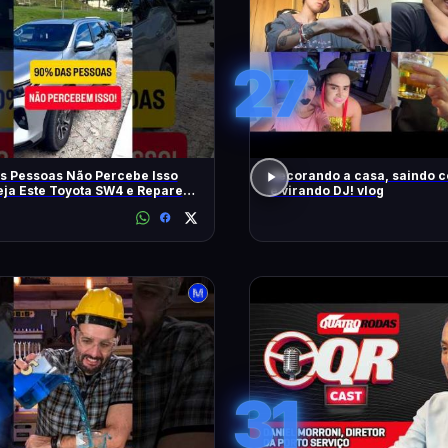
27
s Pessoas Não Percebe Isso
decorando a casa, saindo 
eja Este Toyota SW4 e Repare
e virando DJ! vlog
m
31