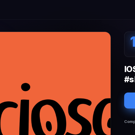
IO
#s
Compa