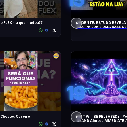
Song Pro FLEX - o que mudou??
URGENTE: ESTUDO REVELA 
LUA - 'A LUA É UMA BASE DE
CHEGAM NA TERRA EM 20 
19
 Cheetos Caseiro
DMT Will BE RELEASED in Y
GLAND Almost IMMEDIATEL
All Negative Blockages | 43