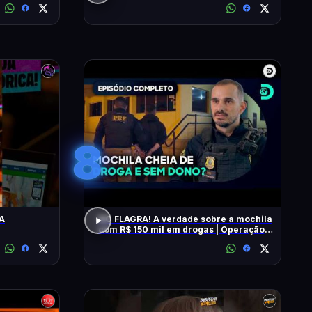
8
A
NO FLAGRA! A verdade sobre a mochila
com R$ 150 mil em drogas | Operação
Fronteira Brasil