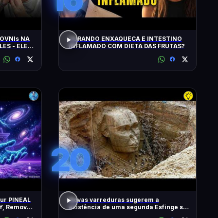
OVNIs NA
CURANDO ENXAQUECA E INTESTINO
LES - ELES
INFLAMADO COM DIETA DAS FRUTAS?
MINUTOS'
20
our PINEAL
Novas varreduras sugerem a
Y, Remove
existência de uma segunda Esfinge sob
2 Hz
as pirâmides