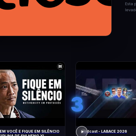
Esta 
levad
3
EM VOCÊ E FIQUE EM SILÊNCIO
Podcast - LABACE 2026
CIPLINA DE SHI HENG YI