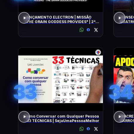
LANÇAMENTO ELECTRON | MISSÃO
CONSEG
"THE GRAIN GODDESS PROVIDES" | 2ª
QUATRO
TENTATIVA
33
34
Como Conversar com Qualquer Pessoa
INACRE
- 33 TÉCNICAS | SejaUmaPessoaMelhor
CARROS
BARATO