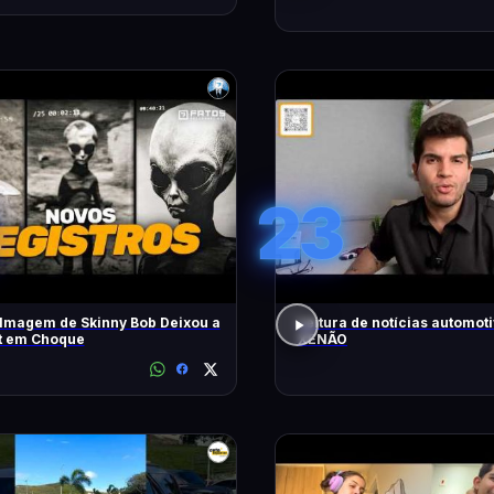
23
lmagem de Skinny Bob Deixou a
Leitura de notícias automot
et em Choque
XENÃO