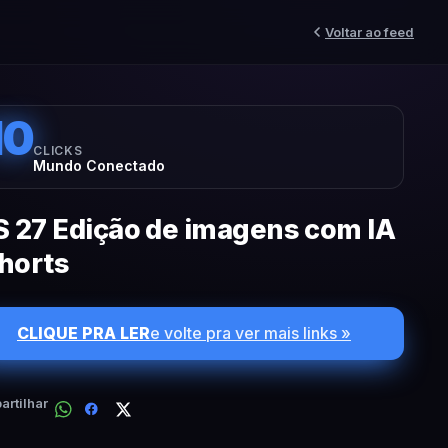
Voltar ao feed
10
CLICKS
Mundo Conectado
S 27 Edição de imagens com IA
horts
CLIQUE PRA LER
e volte pra ver mais links »
rtilhar