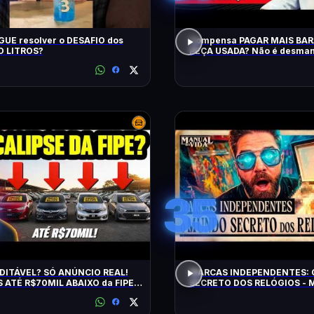
UE resolver o DESAFIO dos
Compensa PAGAR MAIS BA
 LITROS?
PEÇA USADA? Não é desman
QRCast com Renova Ecopeça
EP2
35
DITÁVEL? SÓ ANÚNCIO REAL!
MARCAS INDEPENDENTES:
 ATÉ R$70MIL ABAIXO da FIPE:
SECRETO DOS RELÓGIOS - M
S DE MANTER e CONFIÁVEIS!
Vida #011