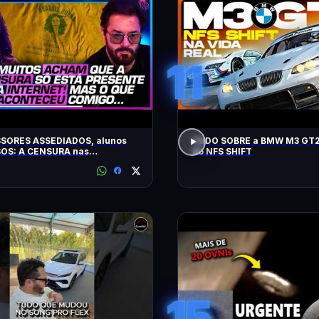
11
SORES ASSEDIADOS, alunos
TUDO SOBRE a BMW M3 GT2
OS: A CENSURA nas
do NFS SHIFT
idades - SÁVIO DI MAIO E
Z BUENO
15