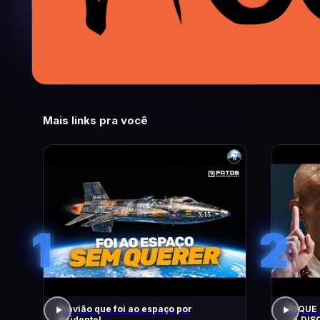
Mais links pra você
1
2
O avião que foi ao espaço por
FOQUE 
Acidente!
– A DIS