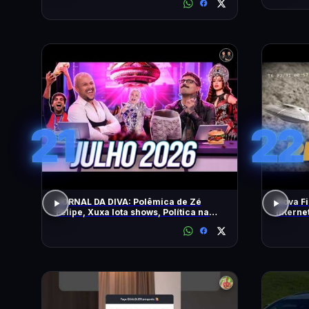
21
22
JORNAL DA DIVA: Polêmica de Zé
Nova Fi
Felipe, Xuxa lota shows, Política na
Intern
DiaTV