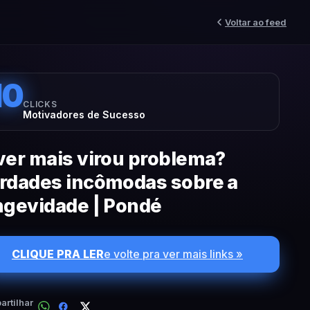
Voltar ao feed
10
CLICKS
Motivadores de Sucesso
ver mais virou problema?
rdades incômodas sobre a
ngevidade | Pondé
CLIQUE PRA LER
e volte pra ver mais links »
rtilhar