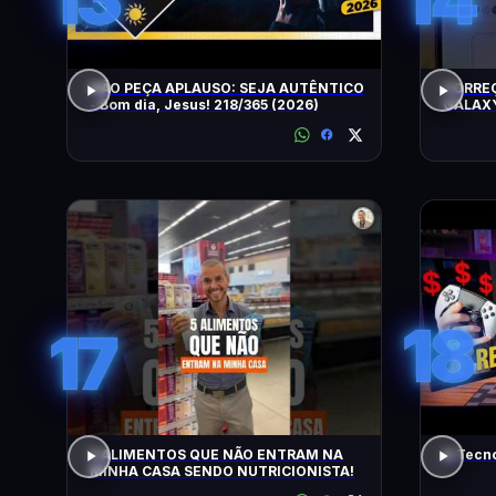
NÃO PEÇA APLAUSO: SEJA AUTÊNTICO
CORRE
- Bom dia, Jesus! 218/365 (2026)
GALAXY
18
17
5 ALIMENTOS QUE NÃO ENTRAM NA
A Tecn
MINHA CASA SENDO NUTRICIONISTA!