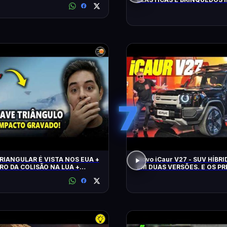
FLAGRADOS PELAS CÂMERA
7
RIANGULAR É VISTA NOS EUA +
Novo iCaur V27 - SUV HÍBR
RO DA COLISÃO NA LUA +
EM DUAS VERSÕES. E OS P
 CLIMÁTICO
MOTORES? EQUIPAMENTOS
CONTO!