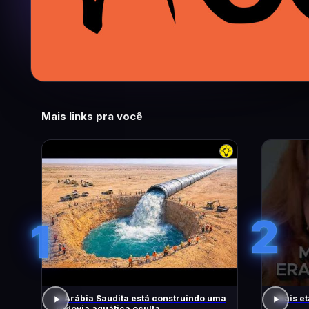
Mais links pra você
2
1
A Arábia Saudita está construindo uma
Mais et
rodovia aquática oculta