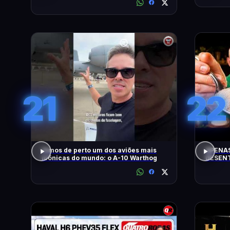
21
22
Vimos de perto um dos aviões mais
APENAS
icônicas do mundo: o A-10 Warthog
DESENT