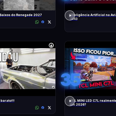
 Baixos do Renegade 2027
Inteligência Artificial na Avi
1443
35
barato!!!
TCL MINI LED C7L realment
em 2026?