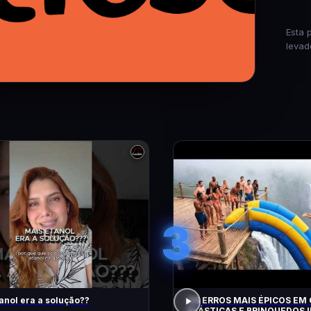
Esta 
levad
3
anol era a solução??
OS ERROS MAIS ÉPICOS EM
ELÁSTICAS E BRINQUEDOS I