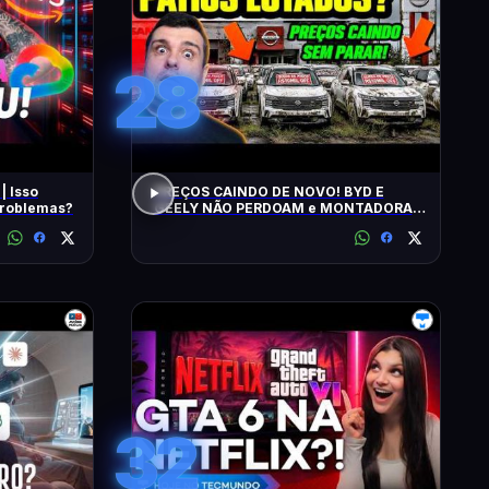
28
| Isso
PREÇOS CAINDO DE NOVO! BYD E
 problemas?
GEELY NÃO PERDOAM e MONTADORAS
APELAM PRA LOCADORAS! O QUE
ACONTECEU?
32