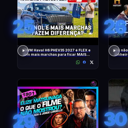
25
26
GWM Haval H6 PHEV35 2027 é FLEX e
Ele não
tem mais marchas para ficar MAIS
dinheir
RÁPIDO
RELÍQU
30
29