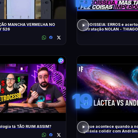
ÇÃO MANCHA VERMELHA NO
A ODISSEIA: ERROS e acerto
 S26
retratação NOLAN - THIAG
19
ologia tá TÃO RUIM ASSIM?
O que acontece quando a n
galáxia colidir com Andrô