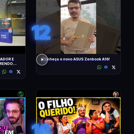
12
ADOR E
Conheça o novo ASUS Zenbook A16!
OMENDO
16