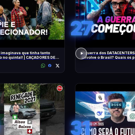
27
 imaginava que tinha tanto
A guerra dos DATACENTERS 
o no quintal! | CAÇADORES DE
envolve o Brasil? Quais os
IAS | HISTORY
31