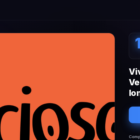
Vi
Ve
lo
Compa