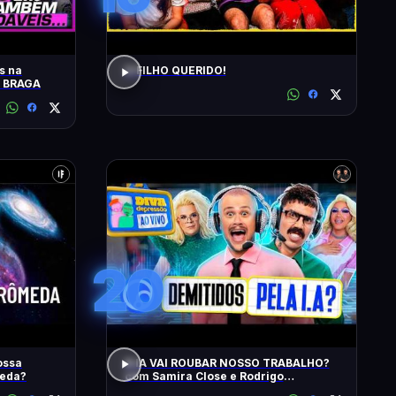
s na
O FILHO QUERIDO!
O BRAGA
20
ossa
A IA VAI ROUBAR NOSSO TRABALHO?
meda?
com Samira Close e Rodrigo
Apresentador | Diva Ao Vivo na DiaTV