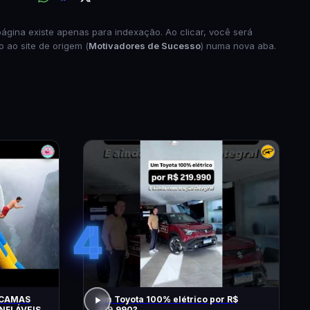
página existe apenas para indexação. Ao clicar, você será
o ao site de origem (
Motivadores de Sucesso
) numa nova aba.
4
 CAMAS
Um Toyota 100% elétrico por R$
NFLÁVEIS
219.990?