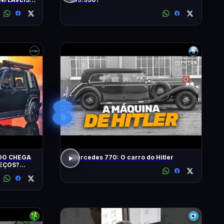
S
8
IDO CHEGA
Mercedes 770: O carro do Hitler
REÇOS?
? EU