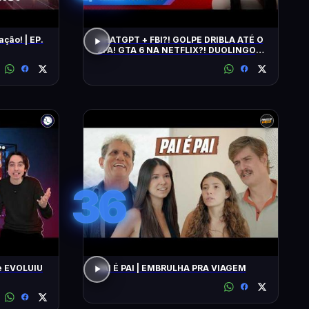
ação! | EP.
CHATGPT + FBI?! GOLPE DRIBLA ATÉ O
2FA! GTA 6 NA NETFLIX?! DUOLINGO
IRRITA USUÁRIOS! CHATGPT + FBI
36
e EVOLUIU
PAI É PAI | EMBRULHA PRA VIAGEM