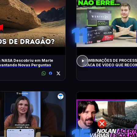
11
a NASA Descobriu em Marte
COMBINAÇÕES DE PROCESS
evantando Novas Perguntas
PLACA DE VÍDEO QUE REC
HOJE!
15