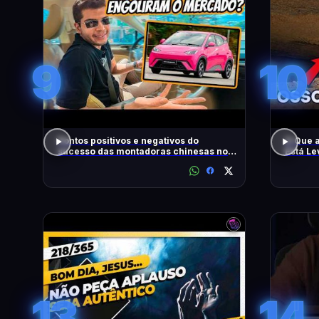
9
10
Pontos positivos e negativos do
O Que 
sucesso das montadoras chinesas no
Está L
Brasil
13
14