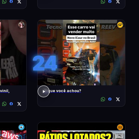
24
inil,
O que você achou?