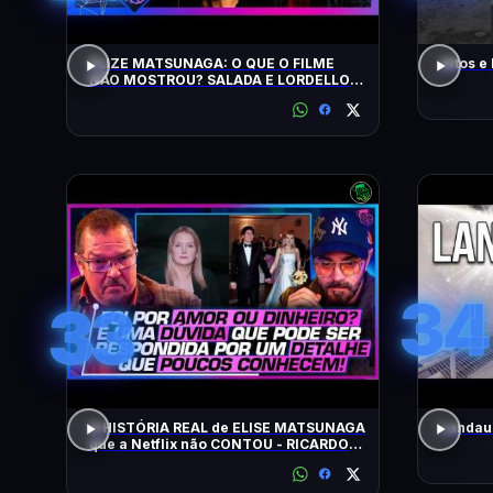
ELIZE MATSUNAGA: O QUE O FILME
Altos e
NÃO MOSTROU? SALADA E LORDELLO -
Inteligência Ltda. Podcast #1901
34
33
A HISTÓRIA REAL de ELISE MATSUNAGA
Landau 
que a Netflix não CONTOU - RICARDO
SALADA E JORGE LORDELLO