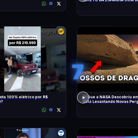
LOPEZ E VILELA !!!!!!
7
ta 100% elétrico por R$
O Que a NASA Descobriu e
0?
Está Levantando Novas Per