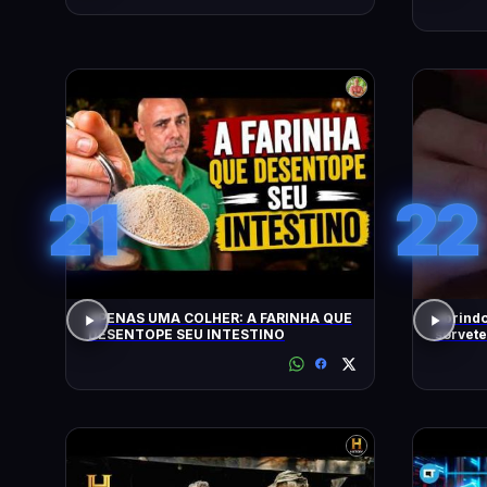
21
22
APENAS UMA COLHER: A FARINHA QUE
abrindo
DESENTOPE SEU INTESTINO
sorvete