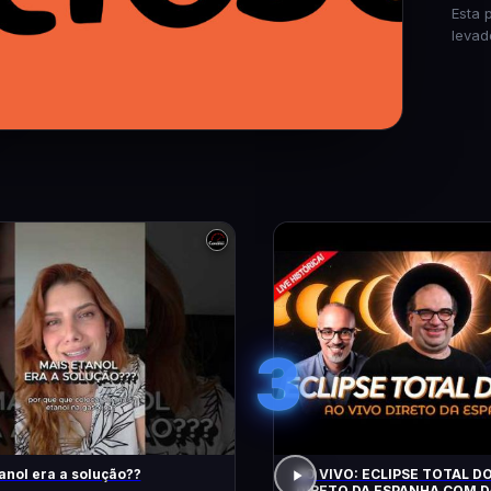
Esta 
levad
3
anol era a solução??
AO VIVO: ECLIPSE TOTAL DO
DIRETO DA ESPANHA COM D