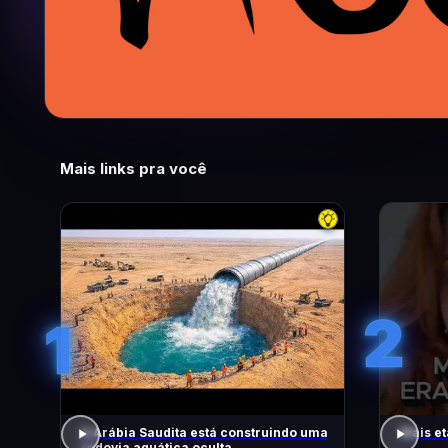
Mais links pra você
2
1
A Arábia Saudita está construindo uma
Mais et
rodovia aquática oculta