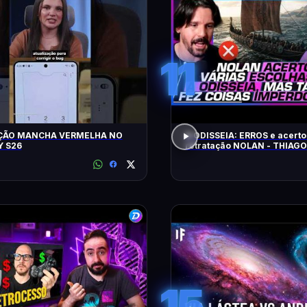
11
ÇÃO MANCHA VERMELHA NO
A ODISSEIA: ERROS e acerto
 S26
retratação NOLAN - THIAG
15