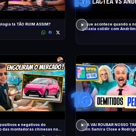
ologia tá TÃO RUIM ASSIM?
O que acontece quando a n
galáxia colidir com Andrô
19
positivos e negativos do
A IA VAI ROUBAR NOSSO T
o das montadoras chinesas no
com Samira Close e Rodrig
Apresentador | Diva Ao Vivo