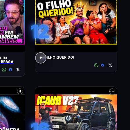
12
s na
O FILHO QUERIDO!
O BRAGA
16