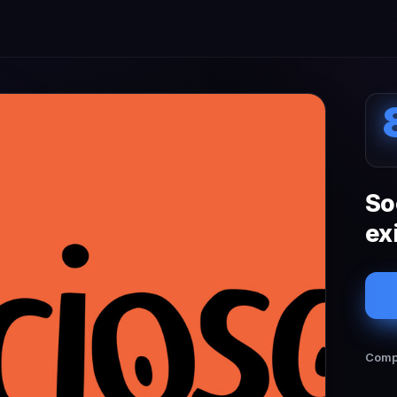
So
ex
Compa