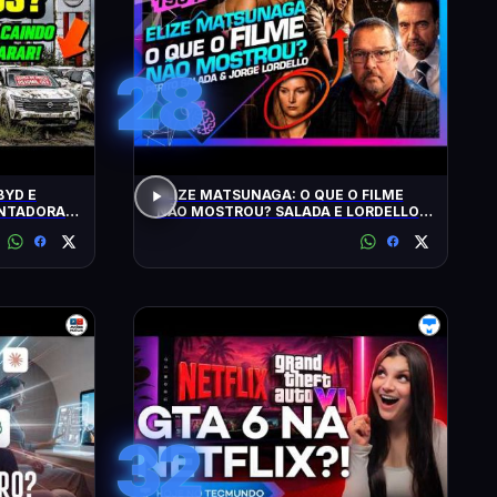
28
BYD E
ELIZE MATSUNAGA: O QUE O FILME
ONTADORAS
NÃO MOSTROU? SALADA E LORDELLO -
Inteligência Ltda. Podcast #1901
32