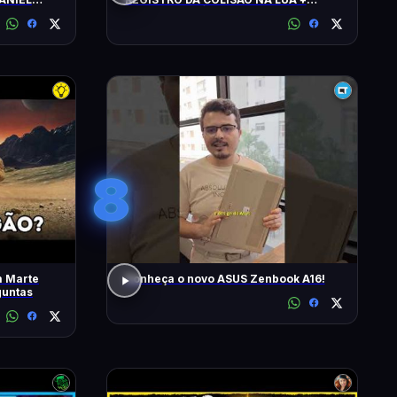
ALERTA CLIMÁTICO
8
m Marte
Conheça o novo ASUS Zenbook A16!
guntas