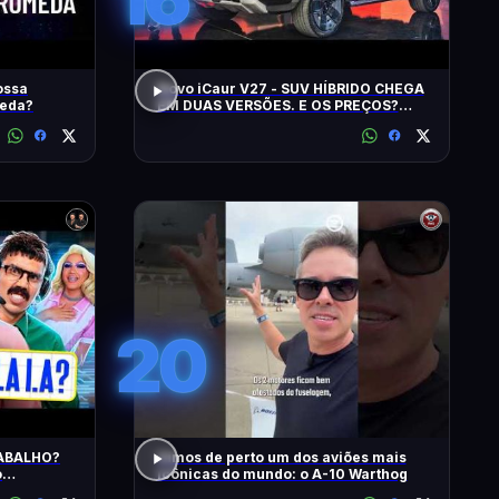
ossa
Novo iCaur V27 - SUV HÍBRIDO CHEGA
meda?
EM DUAS VERSÕES. E OS PREÇOS?
MOTORES? EQUIPAMENTOS? EU
CONTO!
20
RABALHO?
Vimos de perto um dos aviões mais
o
icônicas do mundo: o A-10 Warthog
 na DiaTV