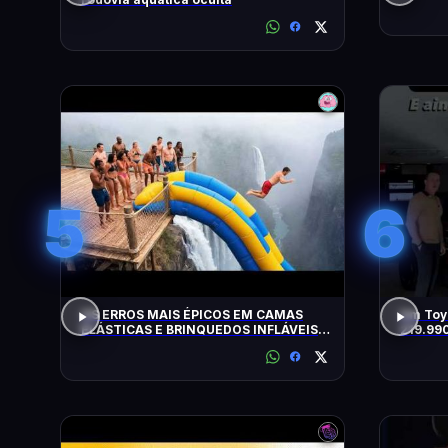
5
6
OS ERROS MAIS ÉPICOS EM CAMAS
Um Toyo
ELÁSTICAS E BRINQUEDOS INFLÁVEIS
219.99
FLAGRADOS PELAS CÂMERAS