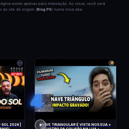
página existe apenas para indexação. Ao clicar, você será
o ao site de origem (
Blog PS
) numa nova aba.
4
 SOL 2026 |
NAVE TRIANGULAR É VISTA NOS EUA +
ANIEL
REGISTRO DA COLISÃO NA LUA +