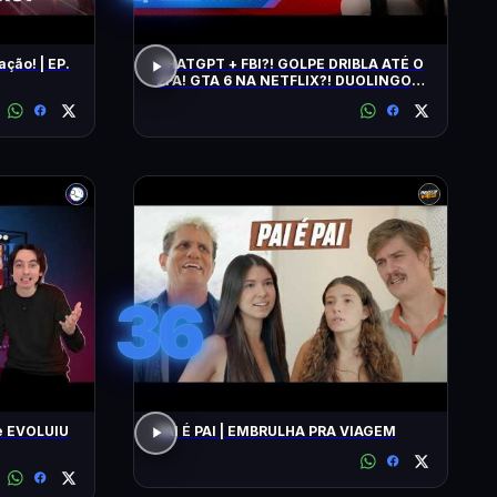
ação! | EP.
CHATGPT + FBI?! GOLPE DRIBLA ATÉ O
2FA! GTA 6 NA NETFLIX?! DUOLINGO
IRRITA USUÁRIOS! CHATGPT + FBI
36
e EVOLUIU
PAI É PAI | EMBRULHA PRA VIAGEM