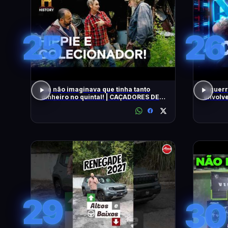
25
26
Ele não imaginava que tinha tanto
A guerr
dinheiro no quintal! | CAÇADORES DE
envolve
RELÍQUIAS | HISTORY
29
30