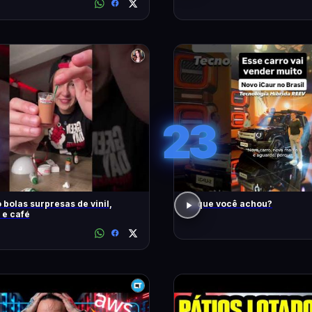
23
 bolas surpresas de vinil,
O que você achou?
 e café