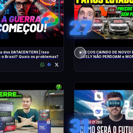
27
a dos DATACENTERS | Isso
PREÇOS CAINDO DE NOVO! 
 o Brasil? Quais os problemas?
GEELY NÃO PERDOAM e M
APELAM PRA LOCADORAS! O QUE
ACONTECEU?
31