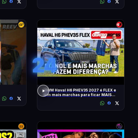
24
GWM Haval H6 PHEV35 2027 é FLEX e
tem mais marchas para ficar MAIS
RÁPIDO