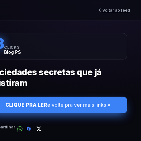
Voltar ao feed
8
CLICKS
Blog PS
ciedades secretas que já
istiram
CLIQUE PRA LER
e volte pra ver mais links »
rtilhar