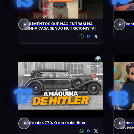
5 ALIMENTOS QUE NÃO ENTRAM NA
A Tecn
MINHA CASA SENDO NUTRICIONISTA!
17
18
Mercedes 770: O carro do Hitler
Pontos 
sucess
Brasil