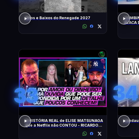
Altos e Baixos do Renegade 2027
COMBIN
PLACA 
HOJE!
34
33
A HISTÓRIA REAL de ELISE MATSUNAGA
Landau 
que a Netflix não CONTOU - RICARDO
SALADA E JORGE LORDELLO