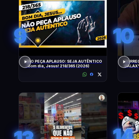
9
10
NÃO PEÇA APLAUSO: SEJA AUTÊNTICO
CORRE
- Bom dia, Jesus! 218/365 (2026)
GALAXY
14
13