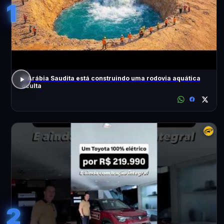
1
A Arábia Saudita está construindo uma rodovia aquática
oculta
2