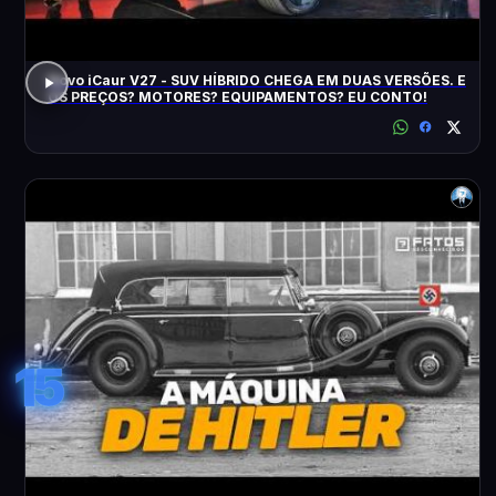
Novo iCaur V27 - SUV HÍBRIDO CHEGA EM DUAS VERSÕES. E
OS PREÇOS? MOTORES? EQUIPAMENTOS? EU CONTO!
15