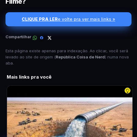
Filme?
CLIQUE PRA LER
e volte pra ver mais links »
Compartilhar
Esta página existe apenas para indexação. Ao clicar, você será
levado ao site de origem (
República Coisa de Nerd
) numa nova
aba.
Mais links pra você