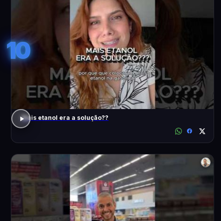
10
Mais etanol era a solução??