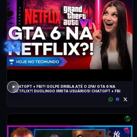
32
CHATGPT + FBI?! GOLPE DRIBLA ATÉ O 2FA! GTA 6 NA
NETFLIX?! DUOLINGO IRRITA USUÁRIOS! CHATGPT + FBI