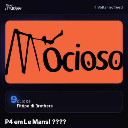
Voltar ao feed
9
CLICKS
Fittipaldi Brothers
P4 em Le Mans! ????