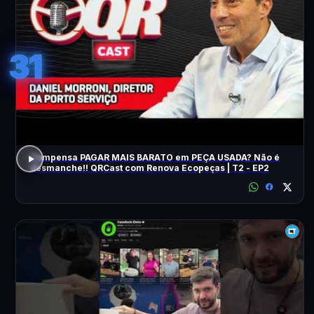
31
Compensa PAGAR MAIS BARATO em PEÇA USADA? Não é
desmanche!! QRCast com Renova Ecopeças | T2 - EP2