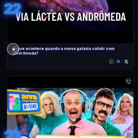
22
O que acontece quando a nossa galáxia colidir com
Andrômeda?
23