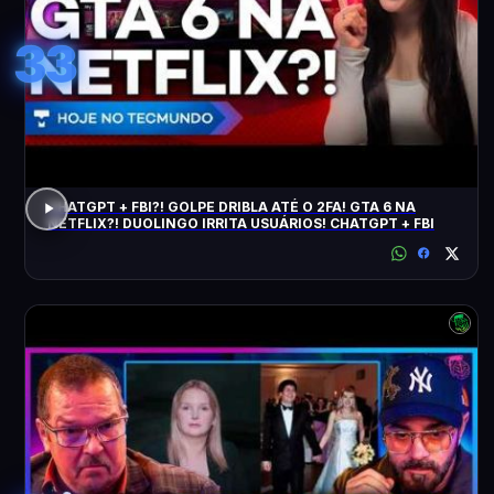
33
CHATGPT + FBI?! GOLPE DRIBLA ATÉ O 2FA! GTA 6 NA
NETFLIX?! DUOLINGO IRRITA USUÁRIOS! CHATGPT + FBI