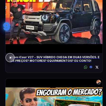
9
Novo iCaur V27 - SUV HÍBRIDO CHEGA EM DUAS VERSÕES. E
OS PREÇOS? MOTORES? EQUIPAMENTOS? EU CONTO!