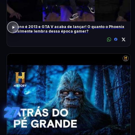
O ano é 2013 e GTA V acaba de lançar! O quanto o Phoenix
realmente lembra dessa época gamer?
27