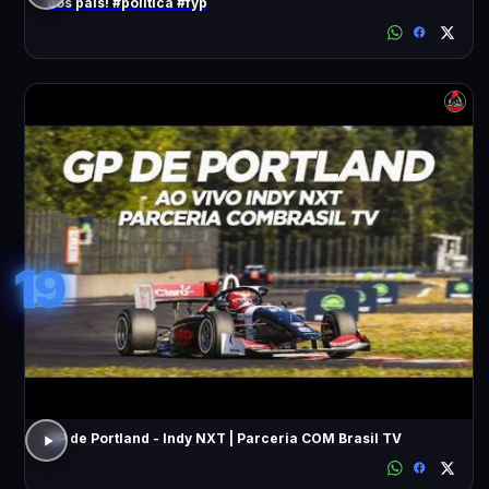
dos pais! #política #fyp
19
GP de Portland - Indy NXT | Parceria COM Brasil TV