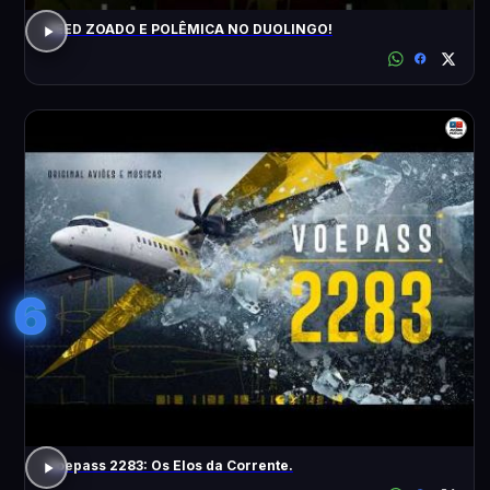
FEED ZOADO E POLÊMICA NO DUOLINGO!
6
Voepass 2283: Os Elos da Corrente.