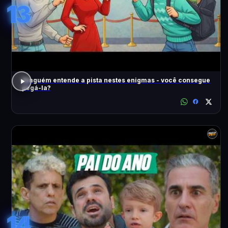
13
Ninguém entende a pista nestes enigmas - você consegue
pegá-la?
14