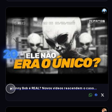
20
Skinny Bob é REAL? Novos vídeos reacendem o caso…