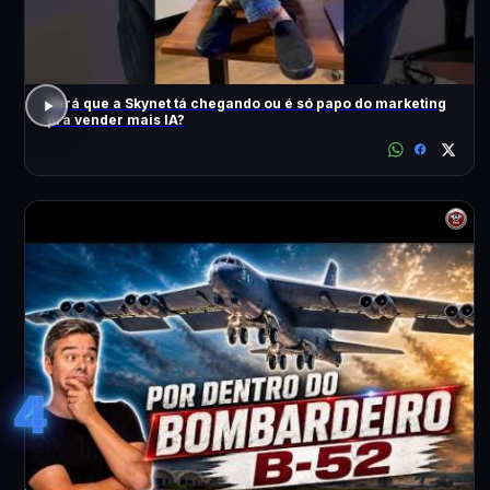
Será que a Skynet tá chegando ou é só papo do marketing
pra vender mais IA?
4