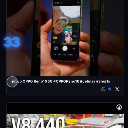
33
Novo OPPO Reno16 5G #OPPOReno16 #celular #shorts