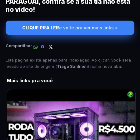
PARAGUAI, confira se a sua tia não está
no vídeo!
CLIQUE PRA LER
e volte pra ver mais links »
Compartilhar
Esta página existe apenas para indexação. Ao clicar, você será
levado ao site de origem (
Tiago Santineli
) numa nova aba.
Mais links pra você