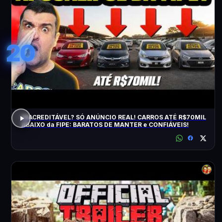
20
INACREDITÁVEL? SÓ ANÚNCIO REAL! CARROS ATÉ R$70MIL
ABAIXO da FIPE: BARATOS DE MANTER e CONFIÁVEIS!