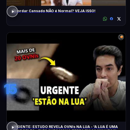
Acordar Cansado NÃO é Normal? VEJA ISSO!
15
URGENTE: ESTUDO REVELA OVNIs NA LUA - 'A LUA É UMA