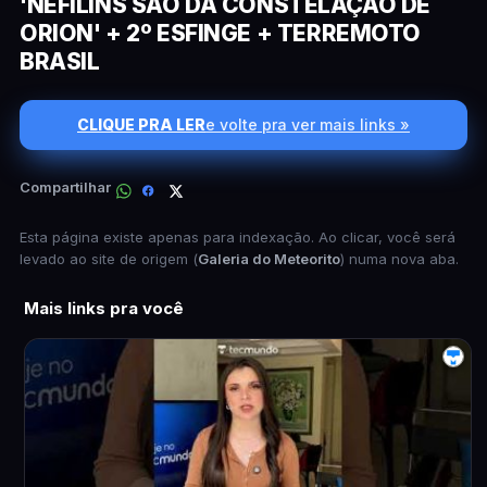
'NEFILINS SÃO DA CONSTELAÇÃO DE
ORION' + 2º ESFINGE + TERREMOTO
BRASIL
CLIQUE PRA LER
e volte pra ver mais links »
Compartilhar
Esta página existe apenas para indexação. Ao clicar, você será
levado ao site de origem (
Galeria do Meteorito
) numa nova aba.
Mais links pra você