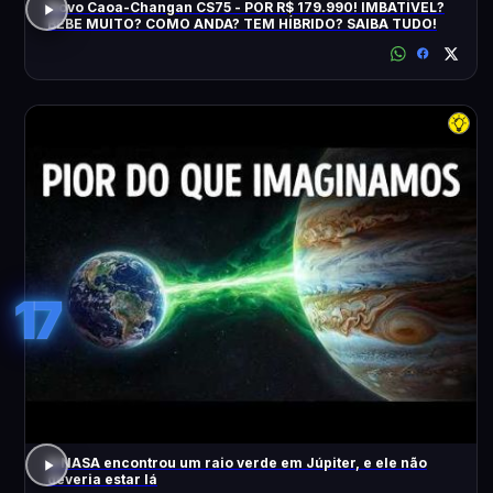
Novo Caoa-Changan CS75 - POR R$ 179.990! IMBATÍVEL?
BEBE MUITO? COMO ANDA? TEM HÍBRIDO? SAIBA TUDO!
17
A NASA encontrou um raio verde em Júpiter, e ele não
deveria estar lá