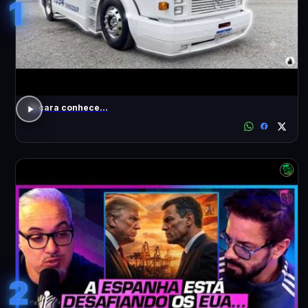
1
O cara conhece...
2