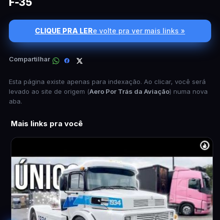
F-35
CLIQUE PRA LER
e volte pra ver mais links »
Compartilhar
Esta página existe apenas para indexação. Ao clicar, você será
levado ao site de origem (
Aero Por Trás da Aviação
) numa nova
aba.
Mais links pra você