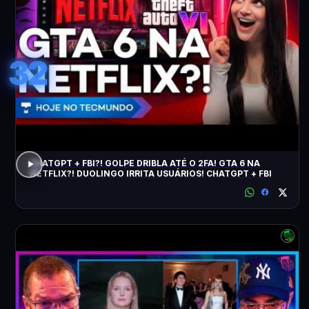
32
CHATGPT + FBI?! GOLPE DRIBLA ATÉ O 2FA! GTA 6 NA
NETFLIX?! DUOLINGO IRRITA USUÁRIOS! CHATGPT + FBI