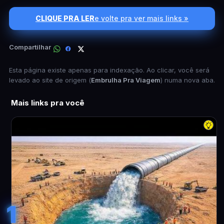
CLIQUE PRA LER
e volte pra ver mais links »
Compartilhar
Esta página existe apenas para indexação. Ao clicar, você será
levado ao site de origem (
Embrulha Pra Viagem
) numa nova aba.
Mais links pra você
1