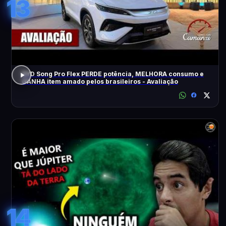
13
BYD Song Pro Flex PERDE potência, MELHORA consumo e
GANHA item amado pelos brasileiros - Avaliação
14