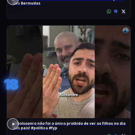
das Bermudas
18
O Bolsoanro não foi o único proibido de ver os filhos no dia
dos pais! #política #fyp