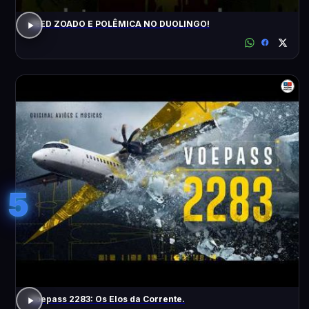
FEED ZOADO E POLÊMICA NO DUOLINGO!
5
Voepass 2283: Os Elos da Corrente.