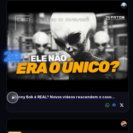
20
Skinny Bob é REAL? Novos vídeos reacendem o caso…