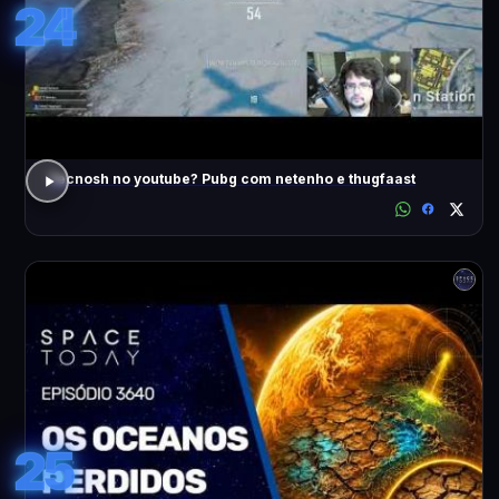
24
Tecnosh no youtube? Pubg com netenho e thugfaast
25