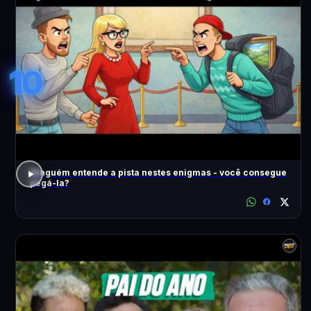
10
Ninguém entende a pista nestes enigmas - você consegue
pegá-la?