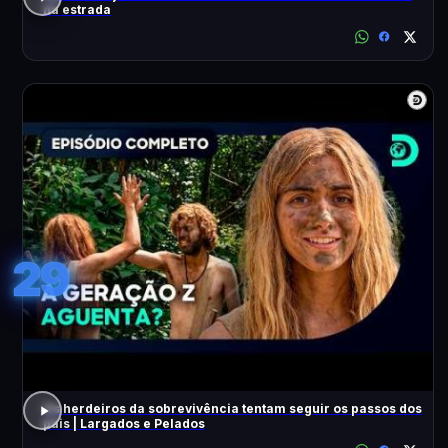
na estrada
29
Os herdeiros da sobrevivência tentam seguir os passos dos
pais | Largados e Pelados