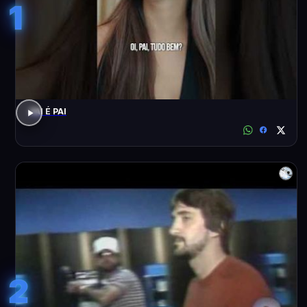
1
PAI É PAI
2