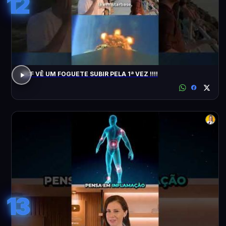
12
ACF VÊ UM FOGUETE SUBIR PELA 1ª VEZ !!!!
13