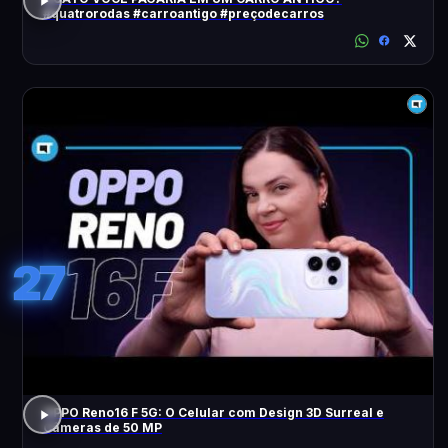
#quatrorodas #carroantigo #preçodecarros
27
OPPO Reno16 F 5G: O Celular com Design 3D Surreal e
Câmeras de 50 MP