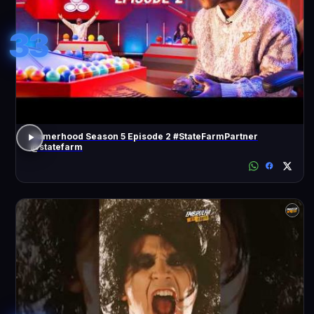
33
Gamerhood Season 5 Episode 2 #StateFarmPartner
@statefarm