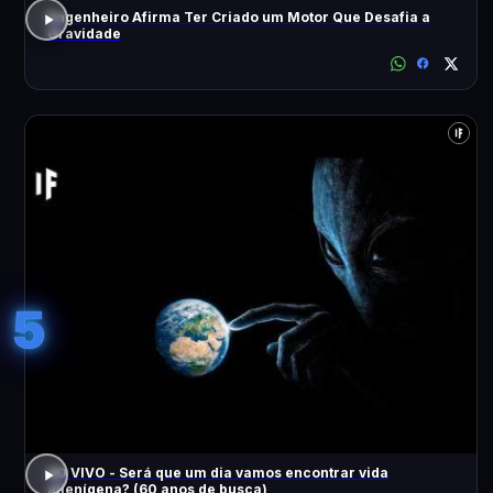
Engenheiro Afirma Ter Criado um Motor Que Desafia a
Gravidade
5
AO VIVO - Será que um dia vamos encontrar vida
alienígena? (60 anos de busca)