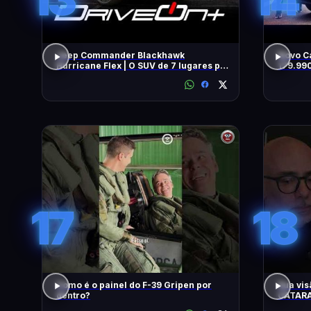
Jeep Commander Blackhawk
Novo C
Hurricane Flex | O SUV de 7 lugares pra
179.99
quem gosta de dirigir
COMO A
TUDO!
17
18
Como é o painel do F-39 Gripen por
Sua vis
dentro?
CATARA