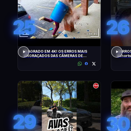
25
26
FLAGRADO EM 4K! OS ERROS MAIS
CARROS
ENGRAÇADOS DAS CÂMERAS DE
#shorts
SEGURANÇA
29
30