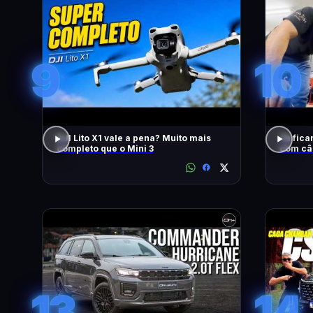
9
10
DJI Lito X1 vale a pena? Muito mais
Tá fica
completo que o Mini 3
com câ
13
14