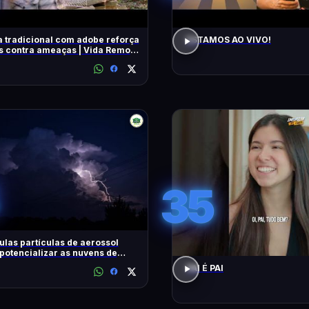
 tradicional com adobe reforça
ESTAMOS AO VIVO!
 contra ameaças | Vida Remota
very Brasil
35
las partículas de aerossol
otencializar as nuvens de
ades tropicais
PAI É PAI