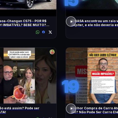
aoa-Changan CS75 - POR R$
A NASA encontrou um raio 
0! IMBATÍVEL? BEBE MUITO?
Júpiter, e ele não deveria es
NDA? TEM HÍBRIDO? SAIBA
19
ão está assim? Pode ser
Melhor Compra de Carro At
TA!
Mil? Não Pode Ser Carro Elé