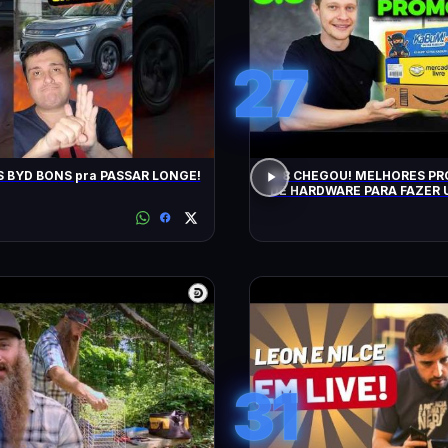
27
 BYD BONS pra PASSAR LONGE!
8.8 CHEGOU! MELHORES P
DE HARDWARE PARA FAZER 
(CUPONS E MAIS)
31