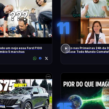
11
ndo um nojo essa Ford F100
Erro nas Primeiras 24h da D
mbio 5 marchas
Quase Todo Mundo Comete
15