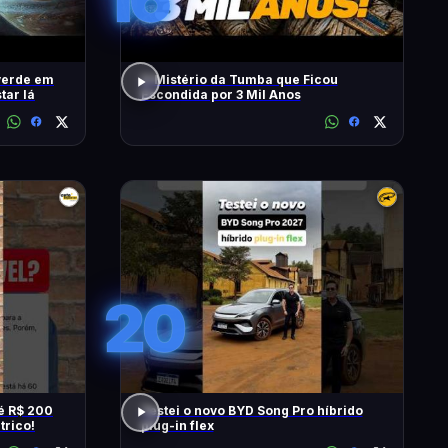
verde em
O Mistério da Tumba que Ficou
tar lá
Escondida por 3 Mil Anos
20
é R$ 200
Testei o novo BYD Song Pro híbrido
trico!
plug-in flex