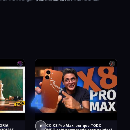
4
ORIA
POCO X8 Pro Max: por que TODO
MUNDO está comprando esse celular?