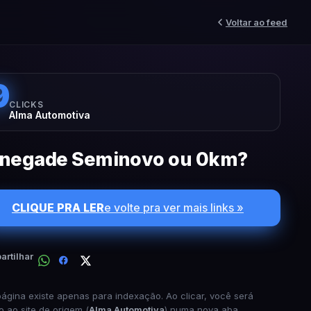
Voltar ao feed
9
CLICKS
Alma Automotiva
negade Seminovo ou 0km?
CLIQUE PRA LER
e volte pra ver mais links »
rtilhar
página existe apenas para indexação. Ao clicar, você será
o ao site de origem (
Alma Automotiva
) numa nova aba.