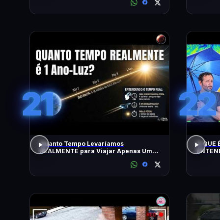
21
22
Quanto Tempo Levaríamos
O QUE É
REALMENTE para Viajar Apenas Um
ENTEND
Ano-Luz?