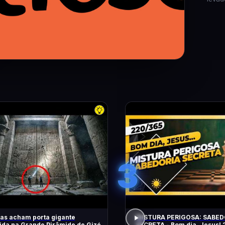
3
tas acham porta gigante
MISTURA PERIGOSA: SABED
da na Grande Pirâmide de Gizé
SECRETA - Bom dia, Jesus! 220/365