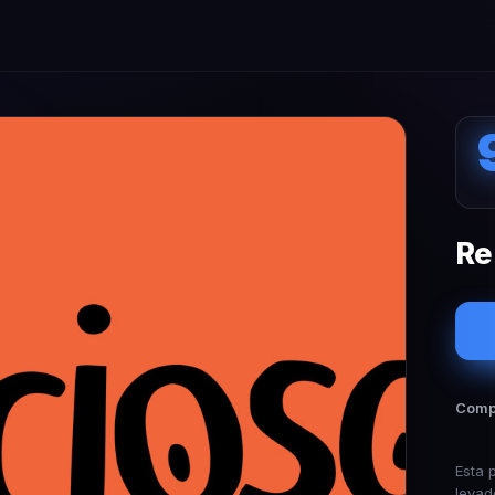
Re
Compa
Esta 
levad