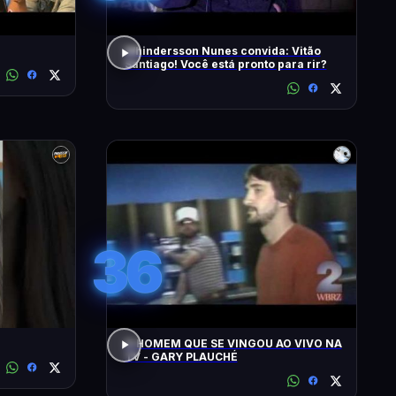
Whindersson Nunes convida: Vitão
Santiago! Você está pronto para rir?
36
O HOMEM QUE SE VINGOU AO VIVO NA
TV - GARY PLAUCHÉ