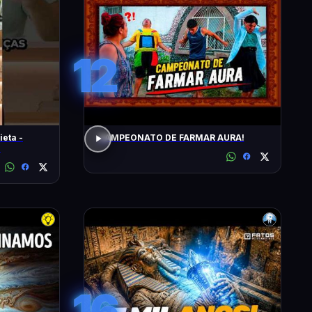
12
ieta -
CAMPEONATO DE FARMAR AURA!
!
16