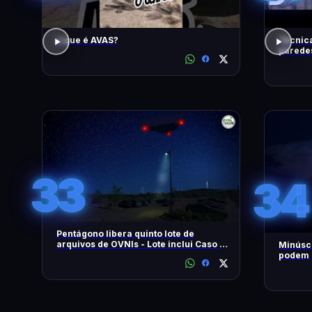
o que é AVAS?
Técnica
paredes
| Disco
33
34
Pentágono libera quinto lote de
arquivos de OVNIs - Lote inclui Caso no
Minúscu
Brasil - OVNI Hoje!
podem p
tempest