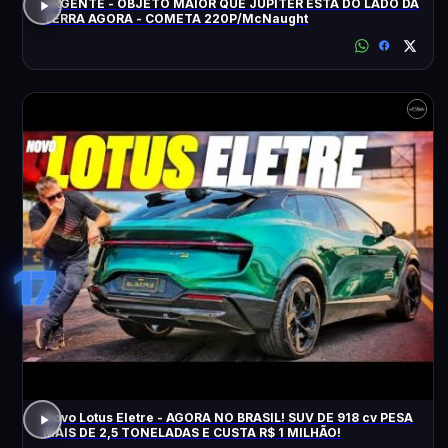
URGENTE - OBJETO MAIOR QUE JÚPITER ESTÁ DO LADO DA
TERRA AGORA - COMETA 220P/McNaught
17
Novo Lotus Eletre - AGORA NO BRASIL! SUV DE 918 cv PESA
MAIS DE 2,5 TONELADAS E CUSTA R$ 1 MILHÃO!