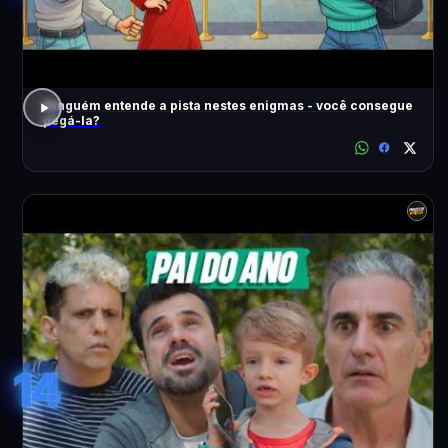
Ninguém entende a pista nestes enigmas - você consegue
pegá-la?
14