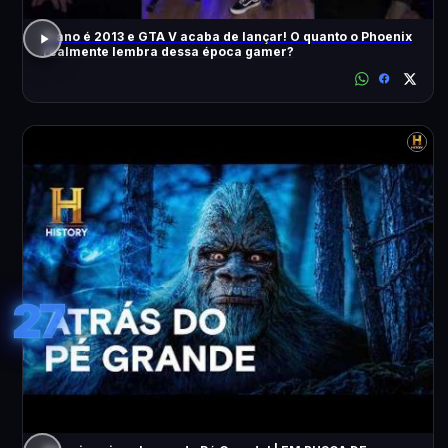
O ano é 2013 e GTA V acaba de lançar! O quanto o Phoenix
realmente lembra dessa época gamer?
27