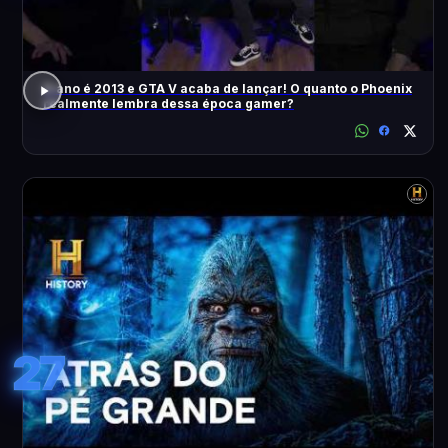
O ano é 2013 e GTA V acaba de lançar! O quanto o Phoenix
realmente lembra dessa época gamer?
27