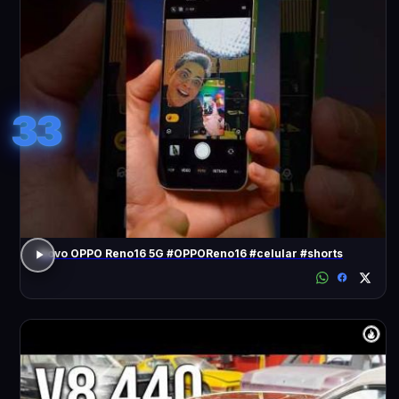
33
Novo OPPO Reno16 5G #OPPOReno16 #celular #shorts