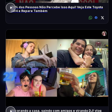
90% das Pessoas Não Percebe Isso Aqui! Veja Este Toyota
SW4 e Repare Também
27
decorando a casa, saindo com amigos e virando DJ! vlog