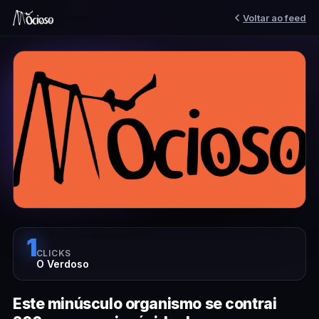
Voltar ao feed
1
CLICKS
O Verdoso
Este minúsculo organismo se contrai