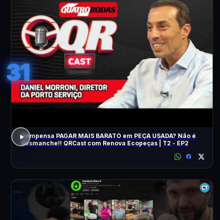
31
Compensa PAGAR MAIS BARATO em PEÇA USADA? Não é
desmanche!! QRCast com Renova Ecopeças | T2 - EP2