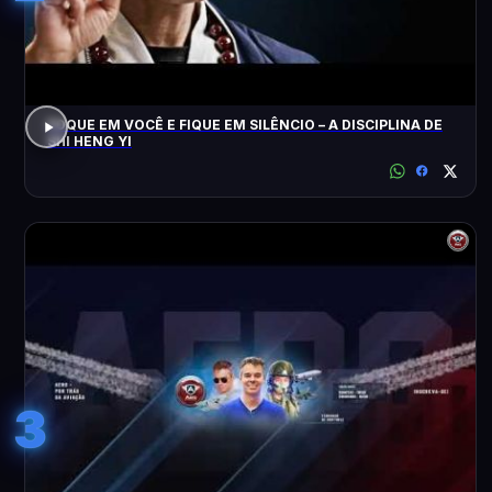
FOQUE EM VOCÊ E FIQUE EM SILÊNCIO – A DISCIPLINA DE
SHI HENG YI
3