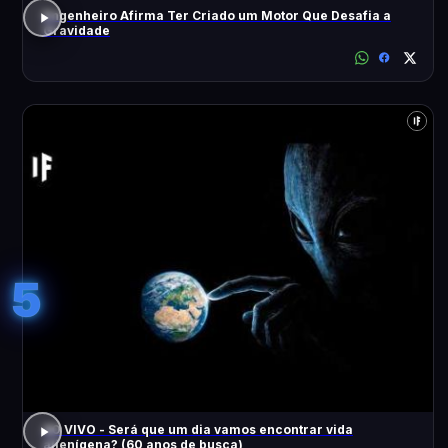
Engenheiro Afirma Ter Criado um Motor Que Desafia a
Gravidade
5
AO VIVO - Será que um dia vamos encontrar vida
alienígena? (60 anos de busca)