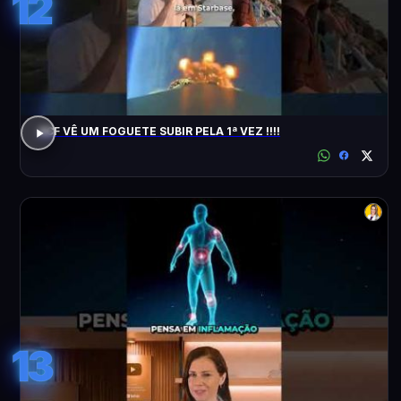
12
ACF VÊ UM FOGUETE SUBIR PELA 1ª VEZ !!!!
13