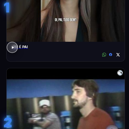
1
PAI É PAI
2