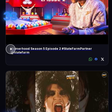
33
Gamerhood Season 5 Episode 2 #StateFarmPartner
@statefarm