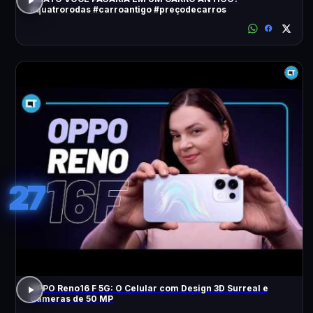
#quatrorodas #carroantigo #preçodecarros
27
OPPO Reno16 F 5G: O Celular com Design 3D Surreal e
Câmeras de 50 MP