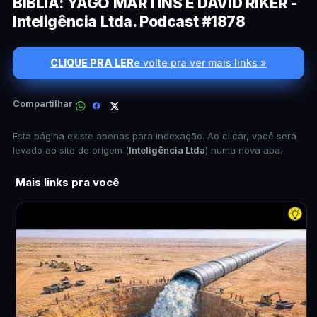
BÍBLIA: YAGO MARTINS E DAVID RIKER -
Inteligência Ltda. Podcast #1878
CLIQUE PRA LER
e volte pra ver mais links »
Compartilhar
Esta página existe apenas para indexação. Ao clicar, você será
levado ao site de origem (
Inteligência Ltda
) numa nova aba.
Mais links pra você