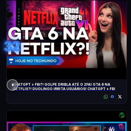
32
CHATGPT + FBI?! GOLPE DRIBLA ATÉ O 2FA! GTA 6 NA
NETFLIX?! DUOLINGO IRRITA USUÁRIOS! CHATGPT + FBI