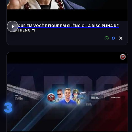
FOQUE EM VOCÊ E FIQUE EM SILÊNCIO – A DISCIPLINA DE
SHI HENG YI
3