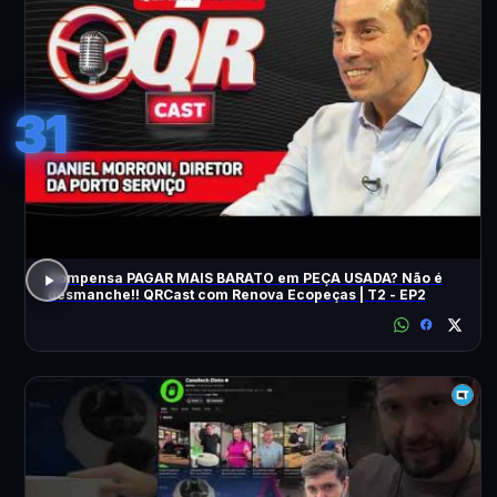
31
Compensa PAGAR MAIS BARATO em PEÇA USADA? Não é
desmanche!! QRCast com Renova Ecopeças | T2 - EP2