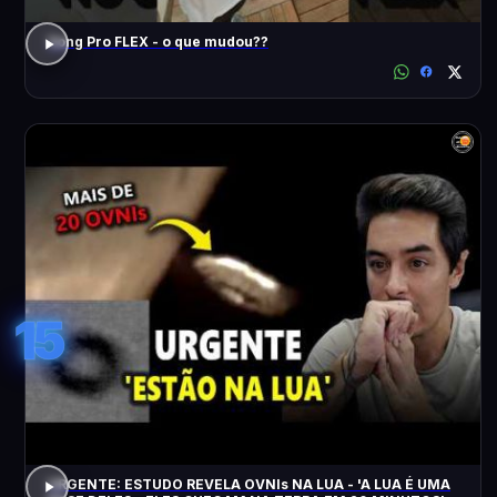
Song Pro FLEX - o que mudou??
15
URGENTE: ESTUDO REVELA OVNIs NA LUA - 'A LUA É UMA