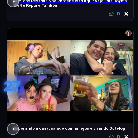
90% das Pessoas Não Percebe Isso Aqui! Veja Este Toyota
SW4 e Repare Também
27
decorando a casa, saindo com amigos e virando DJ! vlog