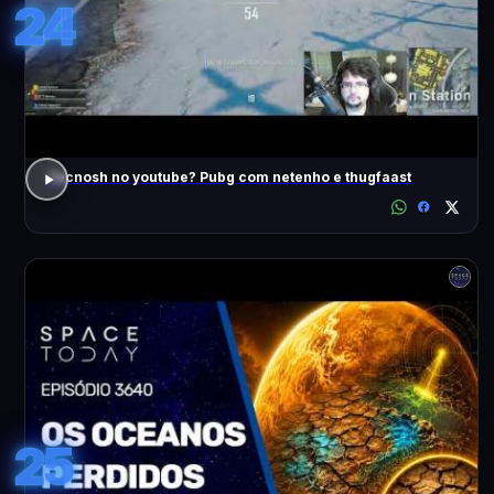
24
Tecnosh no youtube? Pubg com netenho e thugfaast
25