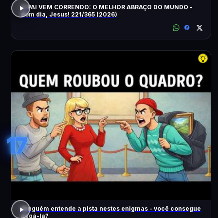
O PAI VEM CORRENDO: O MELHOR ABRAÇO DO MUNDO -
Bom dia, Jesus! 221/365 (2026)
17
Ninguém entende a pista nestes enigmas - você consegue
pegá-la?