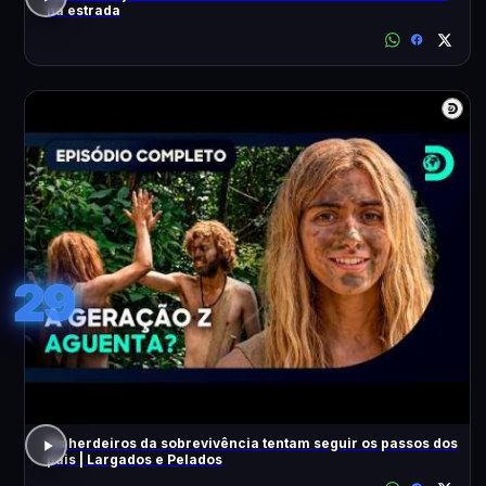
na estrada
29
Os herdeiros da sobrevivência tentam seguir os passos dos
pais | Largados e Pelados