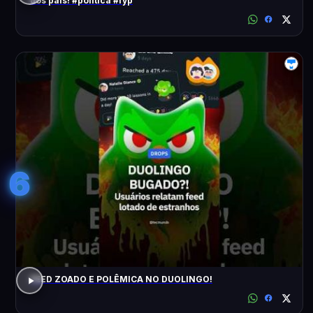
dos pais! #política #fyp
6
FEED ZOADO E POLÊMICA NO DUOLINGO!