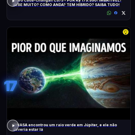
Novo Caoa-Changan CS75 - POR R$ 179.990! IMBATÍVEL?
BEBE MUITO? COMO ANDA? TEM HÍBRIDO? SAIBA TUDO!
17
A NASA encontrou um raio verde em Júpiter, e ele não
deveria estar lá