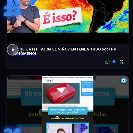
23
O QUE É esse TAL de EL NIÑO? ENTENDA TUDO sobre o
FENÔMENO!