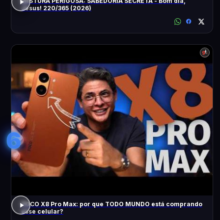
MISTURA PERIGOSA: SABEDORIA SECRETA - Bom dia,
Jesus! 220/365 (2026)
6
POCO X8 Pro Max: por que TODO MUNDO está comprando
esse celular?