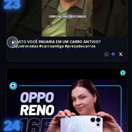
23
QUATO VOCÊ PAGARIA EM UM CARRO ANTIGO?
#quatrorodas #carroantigo #preçodecarros
24