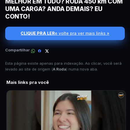
MELHOR EM TUDO? RODA 450 km COM
UMA CARGA? ANDA DEMAIS? EU
CONTO!
CLIQUE PRA LER
e volte pra ver mais links »
Compartilhar
Esta página existe apenas para indexação. Ao clicar, você será
levado ao site de origem (
A Roda
) numa nova aba.
Mais links pra você