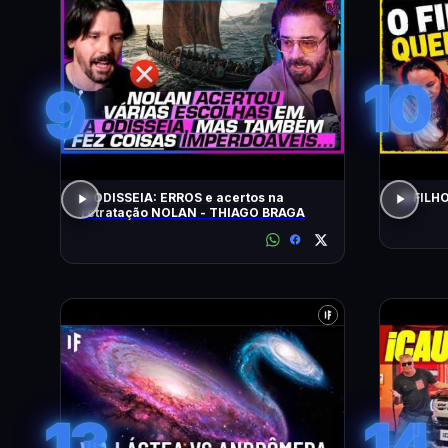
10
9
A ODISSEIA: ERROS e acertos na
O FILH
retratação NOLAN - THIAGO BRAGA
13
14