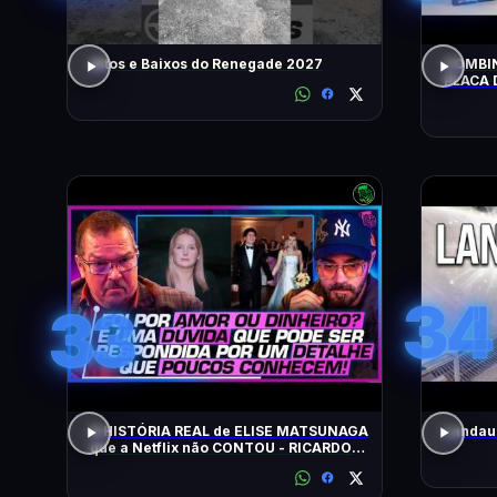
Altos e Baixos do Renegade 2027
COMBIN
PLACA 
HOJE!
34
33
A HISTÓRIA REAL de ELISE MATSUNAGA
Landau 
que a Netflix não CONTOU - RICARDO
SALADA E JORGE LORDELLO