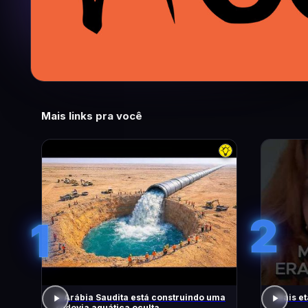
Mais links pra você
2
1
A Arábia Saudita está construindo uma
Mais et
rodovia aquática oculta