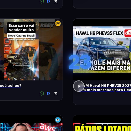
23
você achou?
GWM Haval H6 PHEV35 2027
tem mais marchas para fic
RÁPIDO