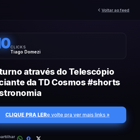
Voltar ao feed
10
CLICKS
Tiago Domezi
turno através do Telescópio
iciante da TD Cosmos #shorts
stronomia
CLIQUE PRA LER
e volte pra ver mais links »
rtilhar