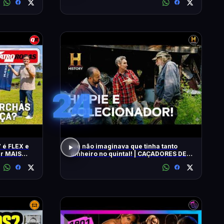
24
 é FLEX e
Ele não imaginava que tinha tanto
ar MAIS
dinheiro no quintal! | CAÇADORES DE
RELÍQUIAS | HISTORY