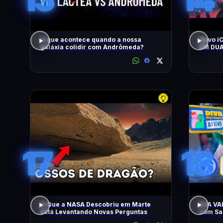
O que acontece quando a nossa
Novo i
galáxia colidir com Andrômeda?
EM DUA
MOTOR
CONTO
17
18
O Que a NASA Descobriu em Marte
A IA V
Está Levantando Novas Perguntas
com Sam
Apresen