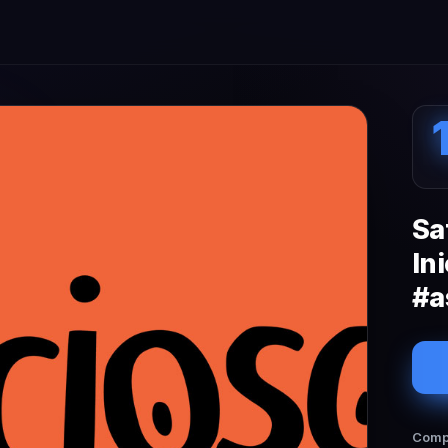
Sa
In
#a
Compa