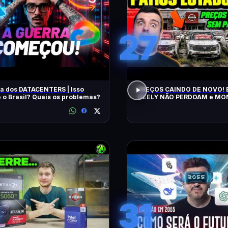
27
a dos DATACENTERS | Isso
PREÇOS CAINDO DE NOVO! 
 o Brasil? Quais os problemas?
GEELY NÃO PERDOAM e M
APELAM PRA LOCADORAS! O QUE
ACONTECEU?
31