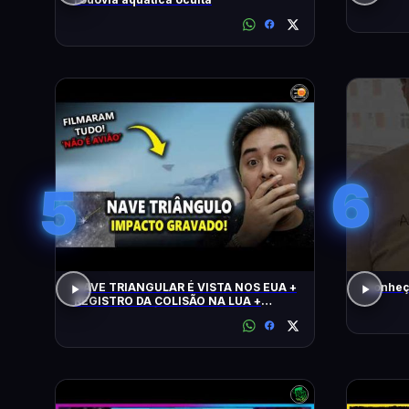
6
5
NAVE TRIANGULAR É VISTA NOS EUA +
Conheç
REGISTRO DA COLISÃO NA LUA +
ALERTA CLIMÁTICO