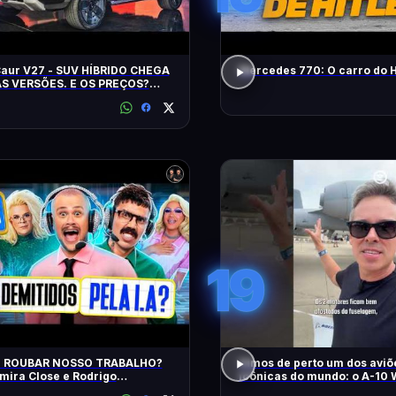
Caur V27 - SUV HÍBRIDO CHEGA
Mercedes 770: O carro do H
S VERSÕES. E OS PREÇOS?
ES? EQUIPAMENTOS? EU
!
19
AI ROUBAR NOSSO TRABALHO?
Vimos de perto um dos aviõ
ira Close e Rodrigo
icônicas do mundo: o A-10 
tador | Diva Ao Vivo na DiaTV