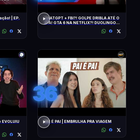
ação! | EP.
CHATGPT + FBI?! GOLPE DRIBLA ATÉ O
2FA! GTA 6 NA NETFLIX?! DUOLINGO
IRRITA USUÁRIOS! CHATGPT + FBI
36
e EVOLUIU
PAI É PAI | EMBRULHA PRA VIAGEM