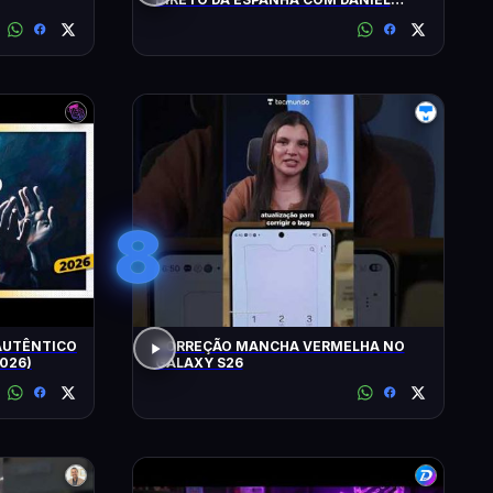
LOPEZ E VILELA !!!!!!
8
 AUTÊNTICO
CORREÇÃO MANCHA VERMELHA NO
2026)
GALAXY S26