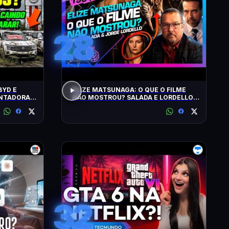
28
BYD E
ELIZE MATSUNAGA: O QUE O FILME
ONTADORAS
NÃO MOSTROU? SALADA E LORDELLO -
Inteligência Ltda. Podcast #1901
32