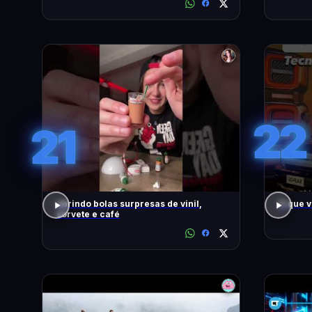
22
21
abrindo bolas surpresas de vinil,
O que 
sorvete e café