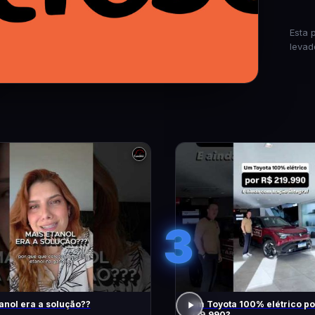
Esta 
levad
3
anol era a solução??
Um Toyota 100% elétrico po
219.990?