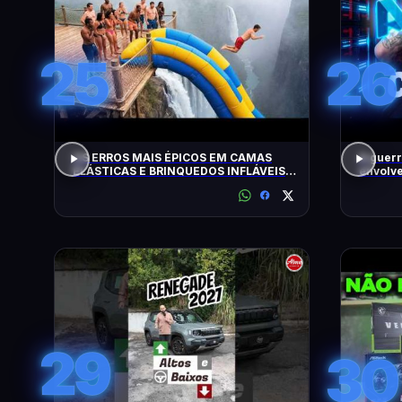
25
26
OS ERROS MAIS ÉPICOS EM CAMAS
A guerr
ELÁSTICAS E BRINQUEDOS INFLÁVEIS
envolve
FLAGRADOS PELAS CÂMERAS
29
30