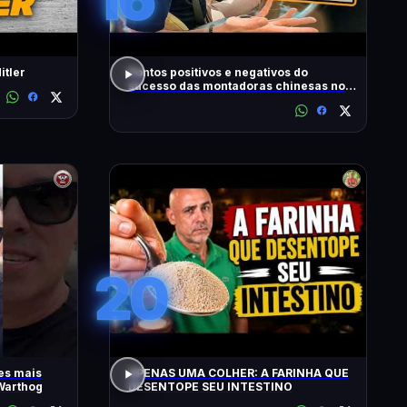
itler
Pontos positivos e negativos do
sucesso das montadoras chinesas no
Brasil
20
es mais
APENAS UMA COLHER: A FARINHA QUE
Warthog
DESENTOPE SEU INTESTINO