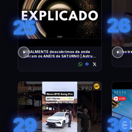
26
25
FINALMENTE descobrimos de onde
Olho tr
vieram os ANÉIS de SATURNO | Astrum
Brasil
29
30