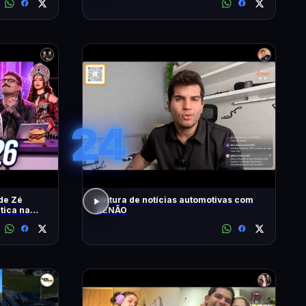
24
de Zé
Leitura de notícias automotivas com
ítica na
XENÃO