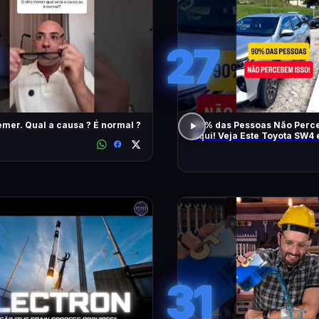
27
emer. Qual a causa ? É normal ?
90% das Pessoas Não Perce
Aqui! Veja Este Toyota SW4
Também
31