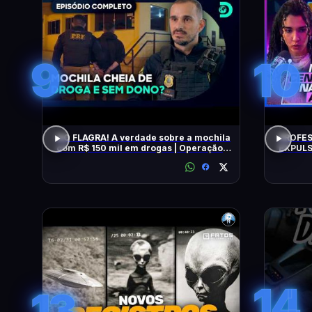
9
10
NO FLAGRA! A verdade sobre a mochila
PROFES
com R$ 150 mil em drogas | Operação
EXPULS
Fronteira Brasil
univers
BEATRI
14
13