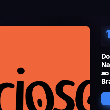
Do
Na
ao
Br