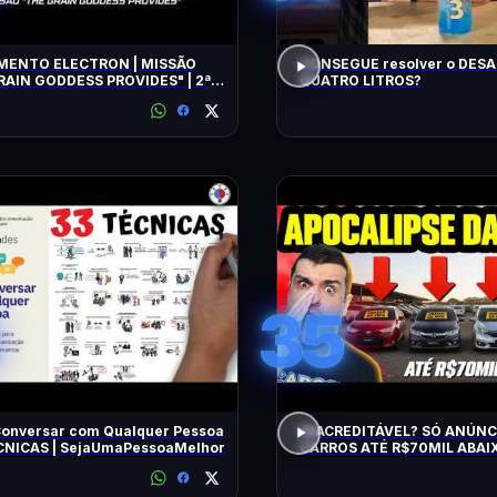
ENTO ELECTRON | MISSÃO
CONSEGUE resolver o DESA
RAIN GODDESS PROVIDES" | 2ª
QUATRO LITROS?
TIVA
35
onversar com Qualquer Pessoa
INACREDITÁVEL? SÓ ANÚNC
ÉCNICAS | SejaUmaPessoaMelhor
CARROS ATÉ R$70MIL ABAIX
BARATOS DE MANTER e CON