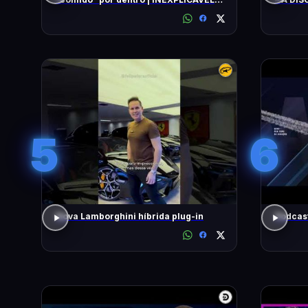
COM WILLIAM SHATNER | HISTORY
5
6
Nova Lamborghini híbrida plug-in
Podcas