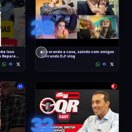
28
be Isso
decorando a casa, saindo com amigos
 e Repare
e virando DJ! vlog
32