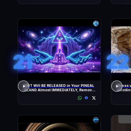
21
22
DMT Will BE RELEASED in Your PINEAL
Novas 
GLAND Almost IMMEDIATELY, Remove
existên
All Negative Blockages | 432 Hz
as pirâ