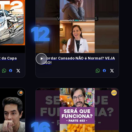
12
 da Capa
Acordar Cansado NÃO é Normal? VEJA
ISSO!
16