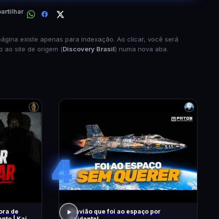
rtilhar
página existe apenas para indexação. Ao clicar, você será
o ao site de origem (
Discovery Brasil
) numa nova aba.
4
ora de
O avião que foi ao espaço por
nto | Kaio
Acidente!