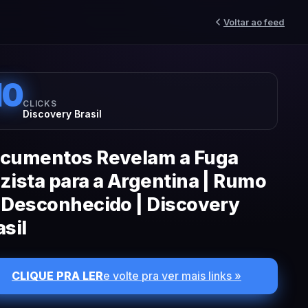
Voltar ao feed
10
CLICKS
Discovery Brasil
cumentos Revelam a Fuga
zista para a Argentina | Rumo
 Desconhecido | Discovery
asil
CLIQUE PRA LER
e volte pra ver mais links »