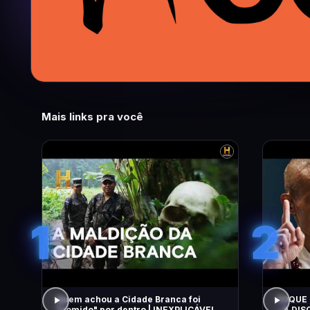
Mais links pra você
1
2
Quem achou a Cidade Branca foi
FOQUE 
"comido" por dentro | INEXPLICÁVEL
– A DIS