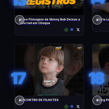
Nova Filmagem de Skinny Bob Deixou a
Porta L
Internet em Choque
17
18
ENCONTRO DE FILHOTES