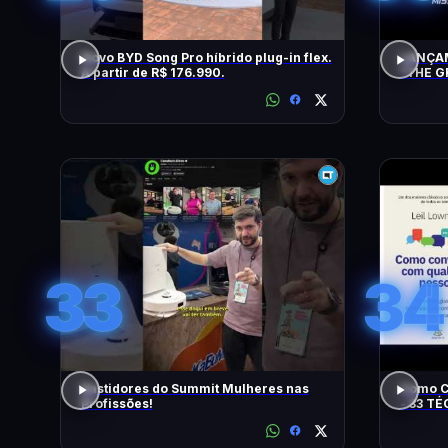
Novo BYD Song Pro híbrido plug-in flex.
LANÇAM
A partir de R$ 176.990.
"THE G
TENTA
33
34
Bastidores do Summit Mulheres nas
Como C
Profissões!
- 33 T