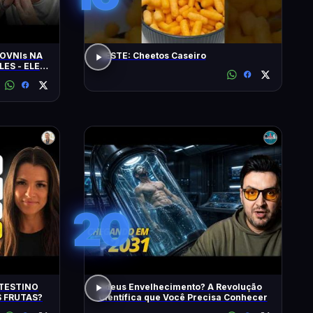
OVNIs NA
TESTE: Cheetos Caseiro
LES - ELES
MINUTOS'
20
TESTINO
Adeus Envelhecimento? A Revolução
 FRUTAS?
Científica que Você Precisa Conhecer