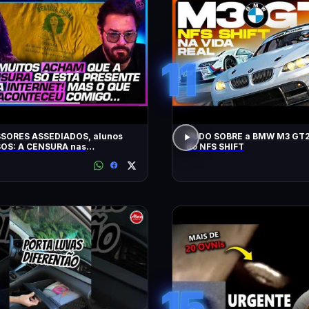
11
SORES ASSEDIADOS, alunos
TUDO SOBRE a BMW M3 GT2
OS: A CENSURA nas
do NFS SHIFT
idades - SÁVIO DI MAIO E
Z BUENO
15