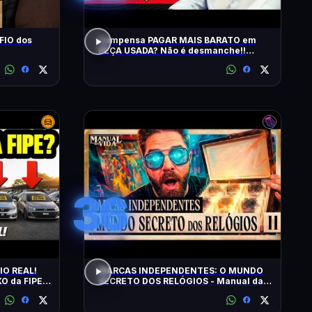
FIO dos
Compensa PAGAR MAIS BARATO em
PEÇA USADA? Não é desmanche!!
QRCast com Renova Ecopeças | T2 -
EP2
36
IO REAL!
MARCAS INDEPENDENTES: O MUNDO
O da FIPE:
SECRETO DOS RELÓGIOS - Manual da
FIÁVEIS!
Vida #011