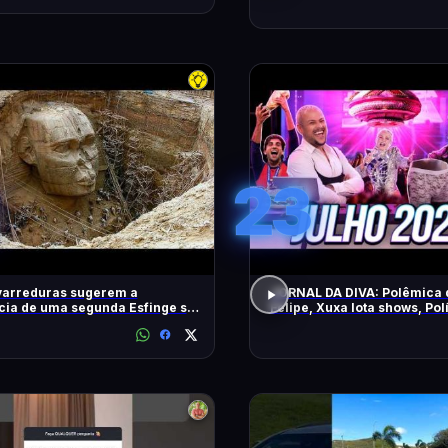
23
varreduras sugerem a
JORNAL DA DIVA: Polêmica 
cia de uma segunda Esfinge sob
Felipe, Xuxa lota shows, Pol
mides
DiaTV