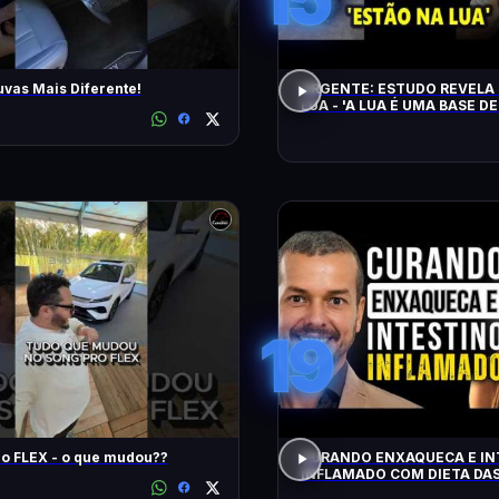
uvas Mais Diferente!
URGENTE: ESTUDO REVELA 
LUA - 'A LUA É UMA BASE DE
CHEGAM NA TERRA EM 20 
19
Song Pro FLEX - o que mudou??
CURANDO ENXAQUECA E IN
INFLAMADO COM DIETA DAS