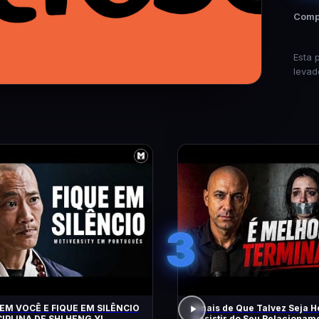
Compa
Esta 
levad
3
EM VOCÊ E FIQUE EM SILÊNCIO
Sinais de Que Talvez Seja H
CIPLINA DE SHI HENG YI
Desistir do Seu Relacioname