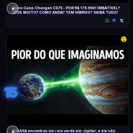
Novo Caoa-Changan CS75 - POR R$ 179.990! IMBATÍVEL?
BEBE MUITO? COMO ANDA? TEM HÍBRIDO? SAIBA TUDO!
15
A NASA encontrou um raio verde em Júpiter, e ele não