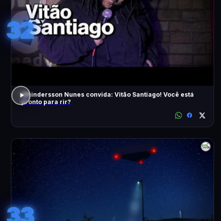
32
Whindersson Nunes convida: Vitão Santiago! Você está
pronto para rir?
33