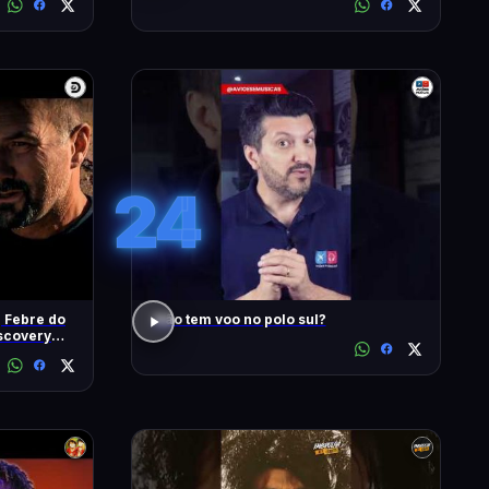
#1902
24
| Febre do
Não tem voo no polo sul?
iscovery