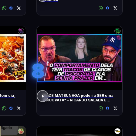
8
Bom dia,
ELIZE MATSUNAGA poderia SER uma
PSICOPATA? - RICARDO SALADA E
JORGE LORDELLO