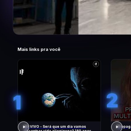
Mais links pra você
2
1
AO VIVO - Será que um dia vamos
Propaga
encontrar vida alienígena? (60 anos de