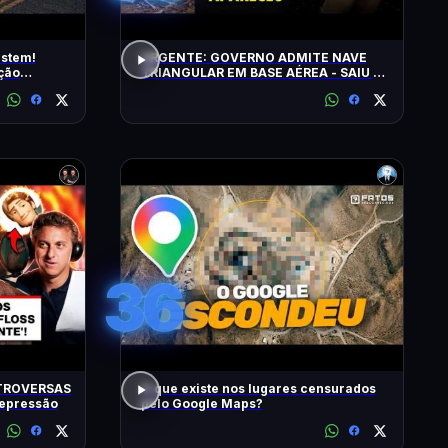
istem!
URGENTE: GOVERNO ADMITE NAVE
ção
TRIANGULAR EM BASE AÉREA - SAIU O
5º LOTE DE ARQUIVOS OVNI
36
TROVERSAS
O que existe nos lugares censurados
Depressão
pelo Google Maps?