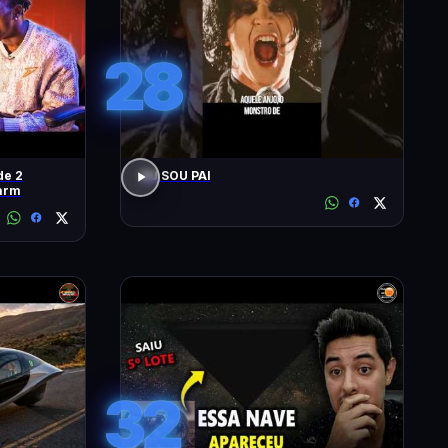
28
de 2
EU SOU PAI
arm
32