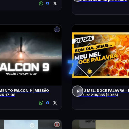
7
ENTO FALCON 9 | MISSÃO
MEU MEL: DOCE PALAVRA - 
NK 17-38
Jesus! 219/365 (2026)