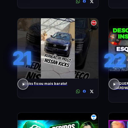
21
22
Kicks ficou mais barato!
ESQUEN
HARDWA
UPGRAD