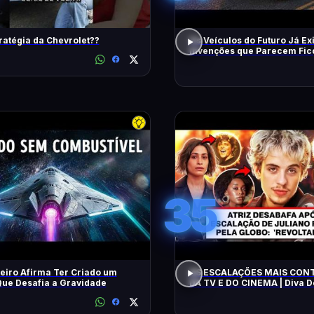
ratégia da Chevrolet??
Os Veículos do Futuro Já Ex
Invenções que Parecem Fic
Científica!
35
eiro Afirma Ter Criado um
AS ESCALAÇÕES MAIS CON
ue Desafia a Gravidade
DA TV E DO CINEMA | Diva 