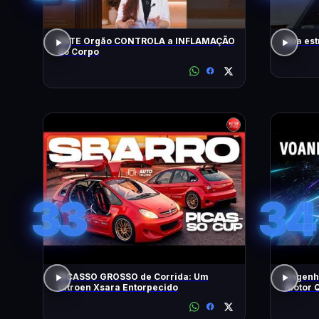
ESTE Orgão CONTROLA a INFLAMAÇÃO
Boa est
do Corpo
33
34
PICASSO GROSSO de Corrida: Um
Engenh
Citroen Xsara Entorpecido
Motor Q