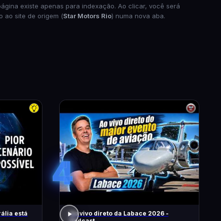
página existe apenas para indexação. Ao clicar, você será
o ao site de origem (
Star Motors Rio
) numa nova aba.
4
ália está
Ao vivo direto da Labace 2026 -
Podcast