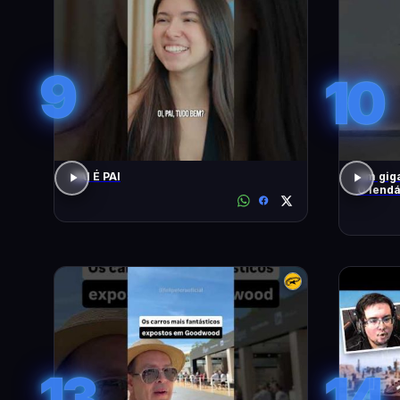
9
10
PAI É PAI
Um giga
O lendá
13
14