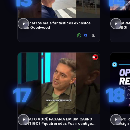
Os carros mais fantásticos expostos
AS ARM
em Goodwood
PUBG!
17
18
QUATO VOCÊ PAGARIA EM UM CARRO
OPPO Re
ANTIGO? #quatrorodas #carroantigo
Design 
#preçodecarros