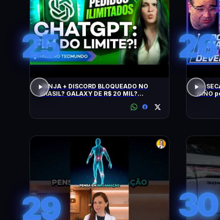
25
26
JANJA + DISCORD BLOQUEADO NO
De SEC
BRASIL? GALAXY DE R$ 20 MIL?
NIÑO p
CHATGPT, GTA 6, SWITCH, SPACEX,
NPM E +
30
29