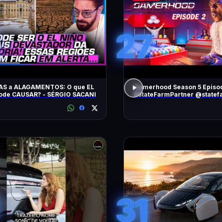
27
AS a ALAGAMENTOS: O que EL
Gamerhood Season 5 Episo
ode CAUSAR? - SÉRGIO SACANI
#StateFarmPartner @statef
31