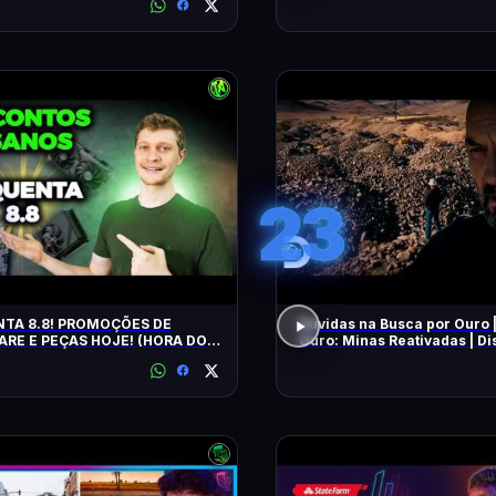
23
TA 8.8! PROMOÇÕES DE
Dúvidas na Busca por Ouro 
RE E PEÇAS HOJE! (HORA DO
Ouro: Minas Reativadas | D
E!)
Brasil