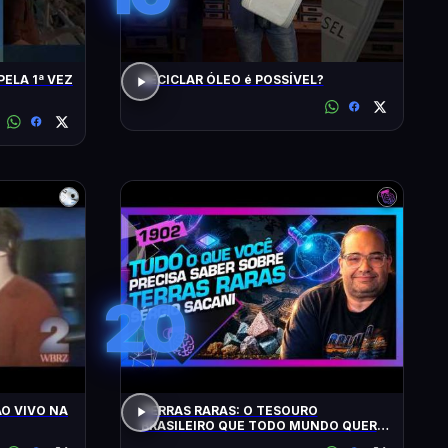
PELA 1ª VEZ
RECICLAR ÓLEO é POSSÍVEL?
20
O VIVO NA
TERRAS RARAS: O TESOURO
BRASILEIRO QUE TODO MUNDO QUER:
SACANI - Inteligência Ltda. Podcast