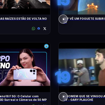
AS RAÍZES ESTÃO DE VOLTA NO
ACF VÊ UM FOGUETE SUBIR 
!!!!
19
no16 F 5G: O Celular com
O HOMEM QUE SE VINGOU A
3D Surreal e Câmeras de 50 MP
TV - GARY PLAUCHÉ