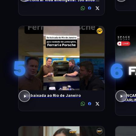
busca)
5
6
Da baixada ao Rio de Janeiro
LANÇAM
STARLI