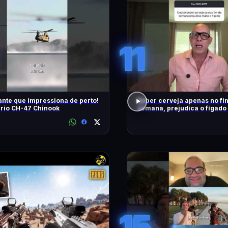
11
nte que impressiona de perto!
Beber cerveja apenas no fi
rio CH-47 Chinook
semana, prejudica o fígado
15