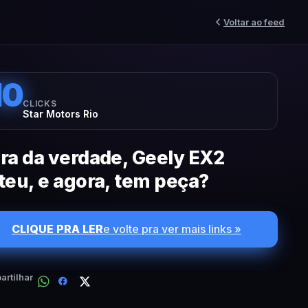
Voltar ao feed
10
CLICKS
Star Motors Rio
ra da verdade, Geely EX2
teu, e agora, tem peça?
CLIQUE PRA LER
e volte pra ver mais links »
rtilhar