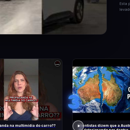
Esta 
levad
3
nda na multimídia do carro??
Cientistas dizem que a Austr
se deteriorando por dentro