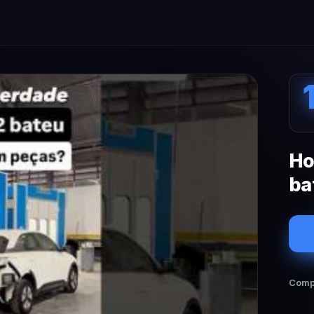
Ho
ba
Compa