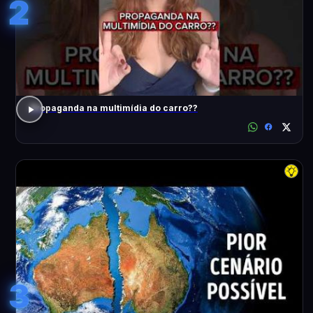
2
Propaganda na multimídia do carro??
3