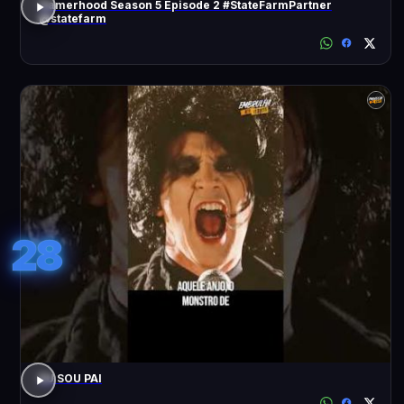
Gamerhood Season 5 Episode 2 #StateFarmPartner
@statefarm
28
EU SOU PAI