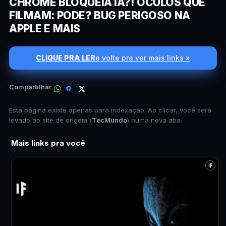
CHROME BLOQUEIA IA?! ÓCULOS QUE
FILMAM: PODE? BUG PERIGOSO NA
APPLE E MAIS
CLIQUE PRA LER
e volte pra ver mais links »
Compartilhar
Esta página existe apenas para indexação. Ao clicar, você será
levado ao site de origem (
TecMundo
) numa nova aba.
Mais links pra você