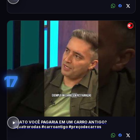
17
QUATO VOCÊ PAGARIA EM UM CARRO ANTIGO?
#quatrorodas #carroantigo #preçodecarros